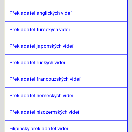
litevština
až
slovenský
slovenský
až
litevština
Překladatel anglických videí
litevština
až
japonský
Překladatel tureckých videí
japonský
až
litevština
litevština
až
hebrejština
Překladatel japonských videí
hebrejština
až
litevština
litevština
Překladatel ruských videí
až
somálský
somálský
až
litevština
Překladatel francouzských videí
litevština
až
katarská arabština
katarská arabština
až
litevština
Překladatel německých videí
litevština
až
saúdská arabština
saúdská arabština
až
litevština
Překladatel nizozemských videí
litevština
až
uzbecký
uzbecký
až
litevština
Filipínský překladatel videí