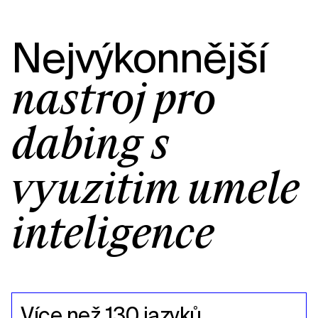
Nejvýkonnější
nástroj pro
dabing s
využitím umělé
inteligence
Více než 130 jazyků