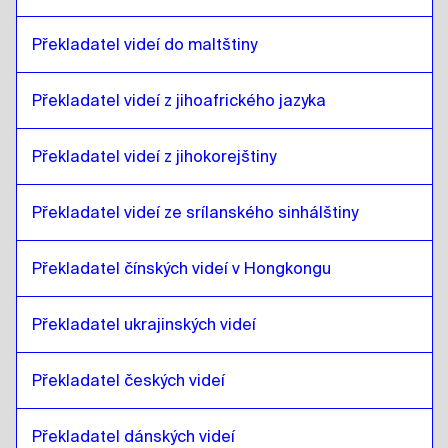
litevština
až
malajština / tamilština
Překladatel videí do maltštiny
malajština / tamilština
až
litevština
Překladatel videí z jihoafrického jazyka
litevština
až
maltský
maltský
až
litevština
Překladatel videí z jihokorejštiny
litevština
až
jihoafrický
jihoafrický
až
litevština
Překladatel videí ze srílanského sinhálštiny
litevština
až
jihokorejský
jihokorejský
až
litevština
Překladatel čínských videí v Hongkongu
litevština
až
Španělština
Španělština
až
litevština
Překladatel ukrajinských videí
litevština
až
Srílanská sinhálština /
tamilština
Překladatel českých videí
Srílanská sinhálština /
tamilština
až
litevština
Překladatel dánských videí