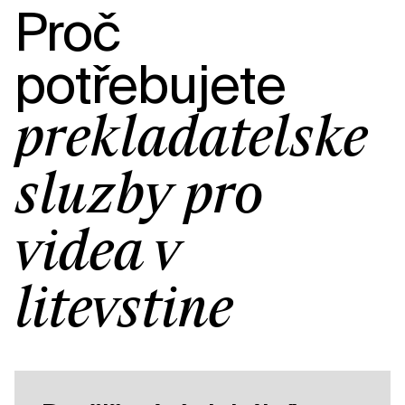
Proč
potřebujete
překladatelské
služby pro
videa v
litevštině