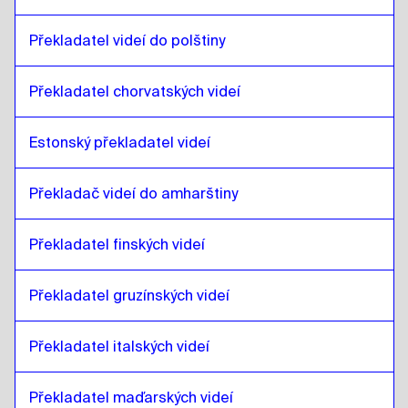
Francouzština
až
litevština
Překladatel videí do polštiny
litevština
až
gruzínský
gruzínský
až
litevština
Překladatel chorvatských videí
litevština
až
italský
italský
až
litevština
Estonský překladatel videí
litevština
až
maďarština
maďarština
až
litevština
Překladač videí do amharštiny
litevština
až
islandský
Překladatel finských videí
islandský
až
litevština
litevština
až
hindština
Překladatel gruzínských videí
hindština
až
litevština
litevština
Překladatel italských videí
až
indonéská jávština /
sundánština
indonéská jávština /
sundánština
Překladatel maďarských videí
až
litevština