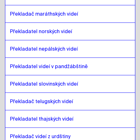
litevština
až
švýcarská francouzština /
Překladač maráthských videí
němčina
švýcarská francouzština /
němčina
až
litevština
Překladatel norských videí
litevština
až
mongolský
mongolský
až
litevština
Překladatel nepálských videí
litevština
až
venezuelská španělština
Překladatel videí v pandžábštině
venezuelská španělština
až
litevština
litevština
až
belgická nizozemština /
Překladatel slovinských videí
francouzština
belgická nizozemština /
francouzština
až
litevština
Překladač telugských videí
litevština
až
kostarická španělština
kostarická španělština
až
litevština
Překladatel thajských videí
Překladač videí z urdštiny