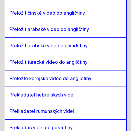
litevština
až
bosenský
bosenský
až
litevština
Přeložit čínské video do angličtiny
litevština
až
barmský
barmský
až
litevština
Přeložit arabské video do angličtiny
litevština
až
chilská španělština
Přeložit arabské video do hindštiny
chilská španělština
až
litevština
litevština
až
čínština
Přeložit turecké video do angličtiny
čínština
až
litevština
Přeložte korejské video do angličtiny
litevština
až
kolumbijská španělština
kolumbijská španělština
až
litevština
Překladatel hebrejských videí
litevština
až
polština
polština
až
litevština
Překladatel rumunských videí
litevština
až
chorvatský
chorvatský
až
litevština
Překladač videí do paštštiny