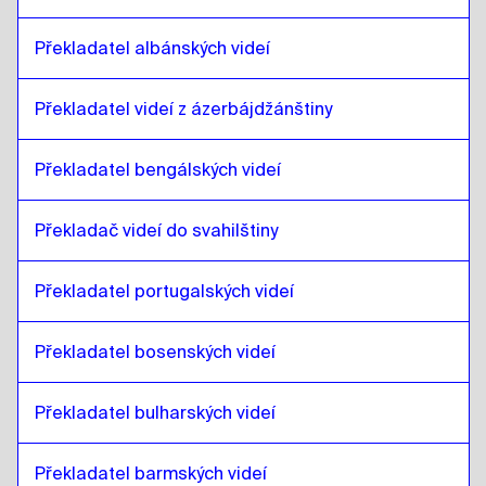
litevština
až
kubánská španělština
kubánská španělština
až
litevština
Překladatel albánských videí
litevština
až
ekvádorská španělština
Překladatel videí z ázerbájdžánštiny
ekvádorská španělština
až
litevština
litevština
až
estonský
Překladatel bengálských videí
estonský
až
litevština
litevština
až
etiopská amharština
Překladač videí do svahilštiny
etiopská amharština
až
litevština
Překladatel portugalských videí
litevština
až
Filipínská angličtina /
filipínština
Filipínská angličtina /
Překladatel bosenských videí
filipínština
až
litevština
litevština
až
finsky
Překladatel bulharských videí
finsky
až
litevština
Překladatel barmských videí
litevština
až
Francouzština