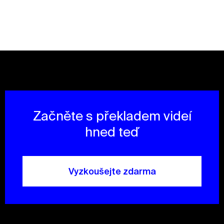
Začněte s překladem videí
hned teď
Vyzkoušejte zdarma