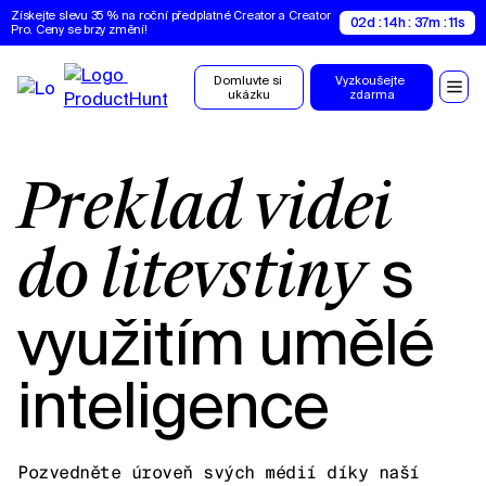
Získejte slevu 35 % na roční předplatné Creator a Creator 
02d : 14h : 37m : 10s
Pro. Ceny se brzy změní!
Domluvte si 
Vyzkoušejte 
ukázku
zdarma
Překlad videí
s
do litevštiny
využitím umělé
inteligence
Pozvedněte úroveň svých médií díky naší