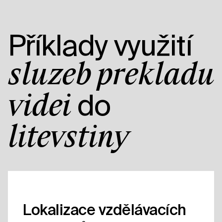
Příklady využití
služeb překladu
do
videí
litevštiny
Lokalizace vzdělávacích