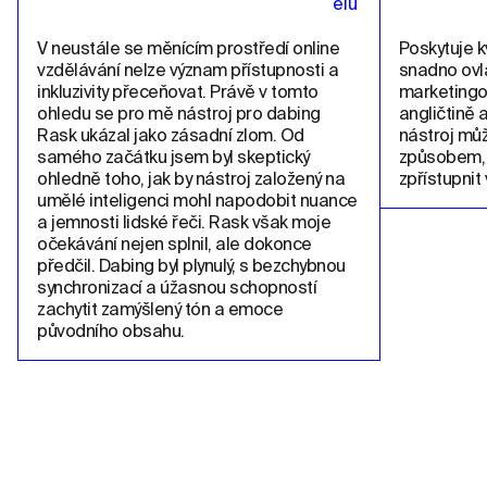
V neustále se měnícím prostředí online 
Poskytuje kv
vzdělávání nelze význam přístupnosti a 
snadno ovla
inkluzivity přeceňovat. Právě v tomto 
marketingo
ohledu se pro mě nástroj pro dabing 
angličtině 
Rask ukázal jako zásadní zlom. Od 
nástroj můž
samého začátku jsem byl skeptický 
způsobem, 
ohledně toho, jak by nástroj založený na 
zpřístupnit 
umělé inteligenci mohl napodobit nuance 
a jemnosti lidské řeči. Rask však moje 
očekávání nejen splnil, ale dokonce 
předčil. Dabing byl plynulý, s bezchybnou 
synchronizací a úžasnou schopností 
zachytit zamýšlený tón a emoce 
původního obsahu.