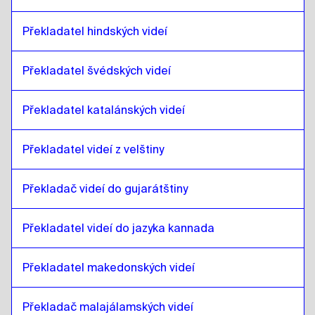
litevština
až
argentinská španělština
Překladatel hindských videí
argentinská španělština
až
litevština
litevština
až
srbský
Překladatel švédských videí
srbský
až
litevština
litevština
až
kanadská angličtina /
Překladatel katalánských videí
francouzština
kanadská angličtina /
francouzština
až
litevština
Překladatel videí z velštiny
litevština
až
kambodžský khmérský jazyk
Překladač videí do gujarátštiny
kambodžský khmérský jazyk
až
litevština
litevština
až
singapurská angličtina /
Překladatel videí do jazyka kannada
tamilština
singapurská angličtina /
tamilština
až
litevština
Překladatel makedonských videí
litevština
až
irská angličtina / irština
Překladač malajálamských videí
irská angličtina / irština
až
litevština