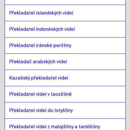
litevština
až
Íránská perština
Překladatel islandských videí
Íránská perština
až
litevština
litevština
až
irácká arabština
Překladatel indonéských videí
irácká arabština
až
litevština
Překladatel íránské perštiny
litevština
až
Portugalština
Portugalština
až
litevština
Překladač arabských videí
litevština
až
kazašský
kazašský
až
litevština
Kazašský překladatel videí
litevština
až
Keňská angličtina / svahilština
Keňská angličtina / svahilština
až
litevština
Překladatel videí v laosštině
litevština
až
Laos
Laos
až
litevština
Překladatel videí do lotyštiny
litevština
až
lotyština
Překladatel videí z malajštiny a tamilštiny
lotyština
až
litevština