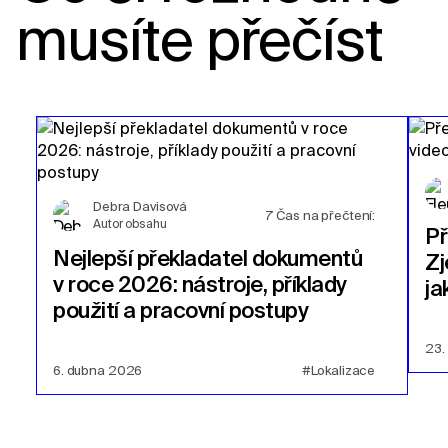
musíte přečíst
Debra Davisová
7
Čas na přečtení:
Autor obsahu
P
Nejlepší překladatel dokumentů
Zj
v roce 2026: nástroje, příklady
ja
použití a pracovní postupy
23.
6. dubna 2026
#Lokalizace