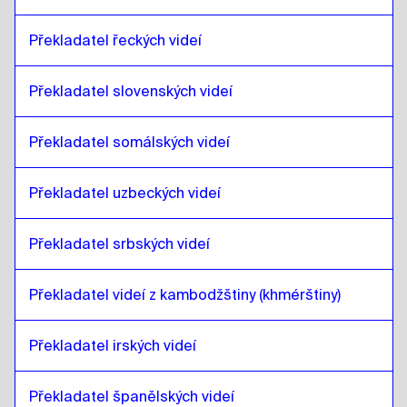
litevština
až
Čínština (Hongkong)
Čínština (Hongkong)
až
litevština
Překladatel řeckých videí
litevština
až
turecký
turecký
až
litevština
Překladatel slovenských videí
litevština
až
ukrajinský
Překladatel somálských videí
ukrajinský
až
litevština
litevština
až
česky
Překladatel uzbeckých videí
česky
až
litevština
Překladatel srbských videí
litevština
až
dánský
dánský
až
litevština
Překladatel videí z kambodžštiny (khmérštiny)
litevština
až
Němčina
Němčina
až
litevština
Překladatel irských videí
litevština
až
řecký
řecký
až
litevština
Překladatel španělských videí