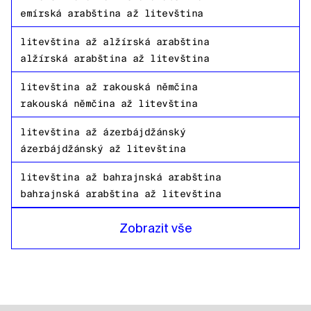
emírská arabština
až
litevština
litevština
až
alžírská arabština
alžírská arabština
až
litevština
litevština
až
rakouská němčina
rakouská němčina
až
litevština
litevština
až
ázerbájdžánský
ázerbájdžánský
až
litevština
litevština
až
bahrajnská arabština
bahrajnská arabština
až
litevština
litevština
až
bangladéšská bengálština
Zobrazit vše
bangladéšská bengálština
až
litevština
litevština
až
ruština
ruština
až
litevština