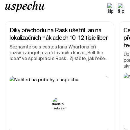
úspěchu
Díky přechodu na Rask ušetřil Ian na
Ce
lokalizačních nákladech 10–12 tisíc liber
př
te
Seznamte se s cestou Iana Whartona při
rozšiřování jeho vzdělávacího kurzu „Sell the
Up
Idea“ ve spolupráci s Rask . Zjistěte, jak řešení
po
v oblasti lokalizace a dabingu zvyšují
ukr
přístupnost a podporují tvůrce i podnikatele.
zaj