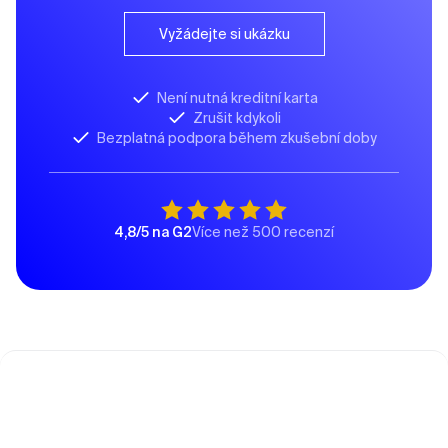
Vyžádejte si ukázku
Není nutná kreditní karta
Zrušit kdykoli
Bezplatná podpora během zkušební doby
4,8/5 na G2
Více než 500 recenzí