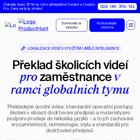
Získejte slevu 35 % na roční předplatné Creator a Creator 
02d : 14h : 37m : 11s
Pro. Ceny se brzy změní!
Domluvte si 
Vyzkoušejte 
ukázku
zdarma
LOKALIZACE VIDEÍ S VYUŽITÍM UMĚLÉ INTELIGENCE
Překlad školicích videí
zaměstnance
pro
v
rámci globálních týmů
Překládejte úvodní videa, standardní operační postupy,
školení v oblasti dodržování předpisů a materiály pro
podporu prodeje do několika jazyků – a to při zachování
srozumitelnosti, terminologie, stylu a standardů pro
dodržování předpisů.