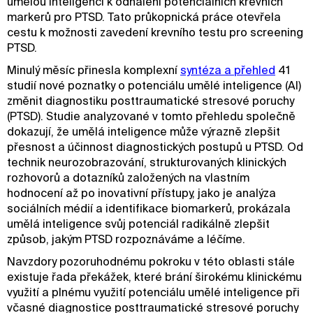
umělou inteligenci k odhalení potenciálních krevních
markerů pro PTSD. Tato průkopnická práce otevřela
cestu k možnosti zavedení krevního testu pro screening
PTSD.
Minulý měsíc přinesla komplexní
syntéza a přehled
41
studií nové poznatky o potenciálu umělé inteligence (AI)
změnit diagnostiku posttraumatické stresové poruchy
(PTSD). Studie analyzované v tomto přehledu společně
dokazují, že umělá inteligence může výrazně zlepšit
přesnost a účinnost diagnostických postupů u PTSD. Od
technik neurozobrazování, strukturovaných klinických
rozhovorů a dotazníků založených na vlastním
hodnocení až po inovativní přístupy, jako je analýza
sociálních médií a identifikace biomarkerů, prokázala
umělá inteligence svůj potenciál radikálně zlepšit
způsob, jakým PTSD rozpoznáváme a léčíme.
Navzdory pozoruhodnému pokroku v této oblasti stále
existuje řada překážek, které brání širokému klinickému
využití a plnému využití potenciálu umělé inteligence při
včasné diagnostice posttraumatické stresové poruchy