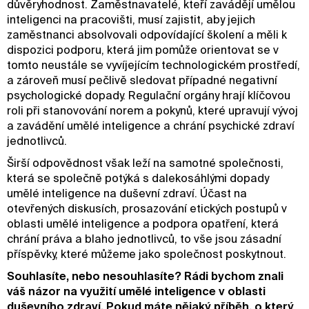
důvěryhodnost. Zaměstnavatelé, kteří zavádějí umělou
inteligenci na pracovišti, musí zajistit, aby jejich
zaměstnanci absolvovali odpovídající školení a měli k
dispozici podporu, která jim pomůže orientovat se v
tomto neustále se vyvíjejícím technologickém prostředí,
a zároveň musí pečlivě sledovat případné negativní
psychologické dopady. Regulační orgány hrají klíčovou
roli při stanovování norem a pokynů, které upravují vývoj
a zavádění umělé inteligence a chrání psychické zdraví
jednotlivců.
Širší odpovědnost však leží na samotné společnosti,
která se společně potýká s dalekosáhlými dopady
umělé inteligence na duševní zdraví. Účast na
otevřených diskusích, prosazování etických postupů v
oblasti umělé inteligence a podpora opatření, která
chrání práva a blaho jednotlivců, to vše jsou zásadní
příspěvky, které můžeme jako společnost poskytnout.
Souhlasíte, nebo nesouhlasíte? Rádi bychom znali
váš názor na využití umělé inteligence v oblasti
duševního zdraví. Pokud máte nějaký příběh, o který