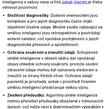
inteligence s sebou nese určitá
úskalí, kterým 
je třeba
věnovat pozornost:
Složitost diagnostiky
. Duševní onemocnění jsou
komplexní a pro jejich diagnostiku často chybí
objektivní číselné údaje. Mnohé studie zabývající se
umělou inteligencí jsou retrospektivní a postrádají
externí validaci, což vyvolává pochybnosti o jejich
diagnostické přesnosti a spolehlivosti.
Ochrana soukromí a zneužití údajů
. Schopnosti
umělé inteligence v oblasti sběru dat vyvolávají
obavy ohledně ochrany soukromí, protože osobní
zdravotní údaje mohou být vystaveny sledování a
zneužití ze strany třetích stran. Ochrana údajů
pacientů je prvořadá, avšak v prostředí řízeném
umělou inteligencí představuje velkou výzvu.
Zesílení předsudků
. Algoritmy umělé inteligence
mohou přenášet předsudky obsažené v trénovacích
datech, což může vést k diskriminačním výsledkům v