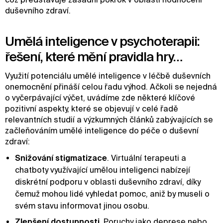
duševního zdraví.
Umělá inteligence v psychoterapii:
řešení, které mění pravidla hry…
Využití potenciálu umělé inteligence v léčbě duševních
onemocnění přináší celou řadu výhod. Ačkoli se nejedná
o vyčerpávající výčet, uvádíme zde některé klíčové
pozitivní aspekty, které se objevují v celé řadě
relevantních studií a výzkumných článků zabývajících se
začleňováním umělé inteligence do péče o duševní
zdraví:
Snižování stigmatizace
. Virtuální terapeuti a
chatboty využívající umělou inteligenci nabízejí
diskrétní podporu v oblasti duševního zdraví, díky
čemuž mohou lidé vyhledat pomoc, aniž by museli o
svém stavu informovat jinou osobu.
Zlepšení dostupnosti
. Poruchy jako deprese nebo