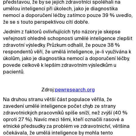
představou, že by se jejich zdravotníci spoléhali na
umělou inteligenci při úkolech, jako je diagnostika
nemocí a doporučení léčby, zatímco pouze 39 % uvedlo,
že se s touto perspektivou cítí dobře.
Jedním z faktorů ovlivňujících tyto názory je skepse
veřejnosti ohledně schopnosti umělé inteligence zlepšit
zdravotní výsledky. Průzkum odhalil, že pouze 38 %
respondentů věří, že umělá inteligence, je-li využívána k
úkolům, jako je diagnostika nemocí a doporučení léčby,
povede celkově k lepším zdravotním výsledkům u
pacientů.
Zdroj:
pewresearch.org
Na druhou stranu větší část populace věřila, že
zavedení umělé inteligence počet chyb ze strany
zdravotnických pracovníků spíše sníží, než zvýší (40 %
oproti 27 %). Navíc mezi těmi, kteří označili rasové a
etnické předsudky za problém ve zdravotnictví, většina
očekávala, že umělá inteligence by mohla tento