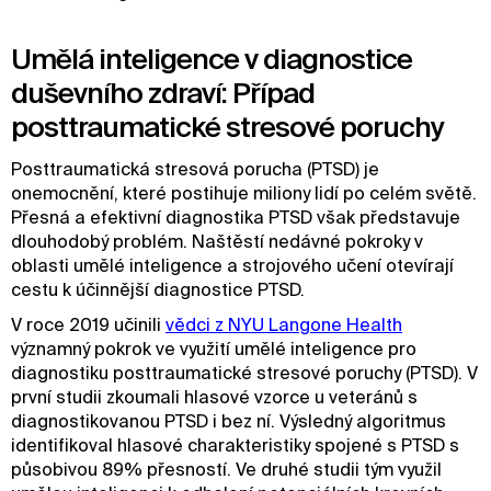
Umělá inteligence v diagnostice
duševního zdraví: Případ
posttraumatické stresové poruchy
Posttraumatická stresová porucha (PTSD) je
onemocnění, které postihuje miliony lidí po celém světě.
Přesná a efektivní diagnostika PTSD však představuje
dlouhodobý problém. Naštěstí nedávné pokroky v
oblasti umělé inteligence a strojového učení otevírají
cestu k účinnější diagnostice PTSD.
V roce 2019 učinili
vědci z NYU Langone Health
významný pokrok ve využití umělé inteligence pro
diagnostiku posttraumatické stresové poruchy (PTSD). V
první studii zkoumali hlasové vzorce u veteránů s
diagnostikovanou PTSD i bez ní. Výsledný algoritmus
identifikoval hlasové charakteristiky spojené s PTSD s
působivou 89% přesností. Ve druhé studii tým využil