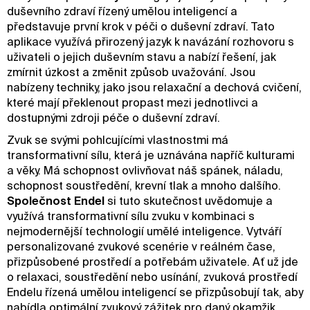
duševního zdraví řízený umělou inteligencí a
představuje první krok v péči o duševní zdraví. Tato
aplikace využívá přirozený jazyk k navázání rozhovoru s
uživateli o jejich duševním stavu a nabízí řešení, jak
zmírnit úzkost a změnit způsob uvažování. Jsou
nabízeny techniky, jako jsou relaxační a dechová cvičení,
které mají překlenout propast mezi jednotlivci a
dostupnými zdroji péče o duševní zdraví.
Zvuk se svými pohlcujícími vlastnostmi má
transformativní sílu, která je uznávána napříč kulturami
a věky. Má schopnost ovlivňovat náš spánek, náladu,
schopnost soustředění, krevní tlak a mnoho dalšího.
Společnost Endel
si tuto skutečnost uvědomuje a
využívá transformativní sílu zvuku v kombinaci s
nejmodernější technologií umělé inteligence. Vytváří
personalizované zvukové scenérie v reálném čase,
přizpůsobené prostředí a potřebám uživatele. Ať už jde
o relaxaci, soustředění nebo usínání, zvuková prostředí
Endelu řízená umělou inteligencí se přizpůsobují tak, aby
nabídla optimální zvukový zážitek pro daný okamžik,