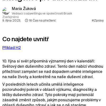
Maria Žuková
Vedoucí copywritingu ve společnosti Brask
Zveřejněno
9. října 2023
,
16
Čas na přečtení:
#Zprávy
Co najdete uvnitř
Příklad H2
10. října si svět připomíná významný den v kalendáři:
Světový den duševního zdraví. Tento den nabízí vhodnou
příležitost zamyslet se nad dopadem umělé inteligence
na naše životy, a konkrétně na naše duševní zdraví.
V posledních letech učinila umělá inteligence
pozoruhodný pokrok v oblasti výzkumu, diagnostiky a
léčby duševního zdraví. Tyto pokroky mají potenciál
zásadně změnit způsob, jakým posuzujeme problémy v
oblasti duševního zdraví a jak se o ně staráme.