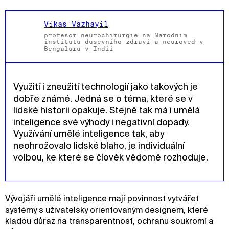
Vikas Vazhayil
profesor neurochirurgie na Národním
institutu duševního zdraví a neurověd v
Bengalúru v Indii
Využití i zneužití technologií jako takových je
dobře známé. Jedná se o téma, které se v
lidské historii opakuje. Stejně tak má i umělá
inteligence své výhody i negativní dopady.
Využívání umělé inteligence tak, aby
neohrožovalo lidské blaho, je individuální
volbou, ke které se člověk vědomě rozhoduje.
Vývojáři umělé inteligence mají povinnost vytvářet
systémy s uživatelsky orientovaným designem, které
kladou důraz na transparentnost, ochranu soukromí a