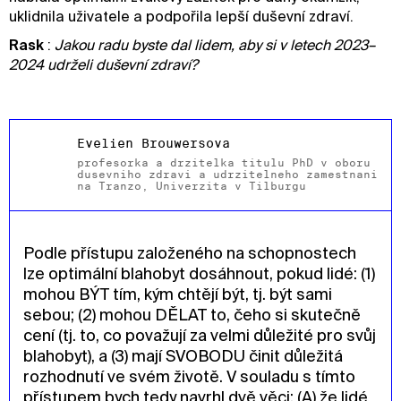
uklidnila uživatele a podpořila lepší duševní zdraví.
Rask
:
Jakou radu byste dal lidem, aby si v letech 2023–
2024 udrželi duševní zdraví?
Evelien Brouwersová
profesorka a držitelka titulu PhD v oboru
duševního zdraví a udržitelného zaměstnání
na Tranzo, Univerzita v Tilburgu
Podle přístupu založeného na schopnostech
lze optimální blahobyt dosáhnout, pokud lidé: (1)
mohou BÝT tím, kým chtějí být, tj. být sami
sebou; (2) mohou DĚLAT to, čeho si skutečně
cení (tj. to, co považují za velmi důležité pro svůj
blahobyt), a (3) mají SVOBODU činit důležitá
rozhodnutí ve svém životě. V souladu s tímto
přístupem bych tedy navrhl dvě věci: (A) že lidé