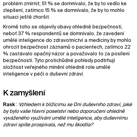
problém zmírnit; 51 % se domnívalo, že by to vedlo ke
zlepšení, zatímco 15 % se domnívalo, že by to mohlo
situaci ještě zhoršit.
Kromě toho se objevily obavy ohledně bezpečnosti,
neboť 37 % respondentů se domnívalo, že zavedení
umělé inteligence do zdravotnictví a medicíny by mohlo
ohrozit bezpečnost záznamů o pacientech, zatímco 22
% zastávalo opačný názor a považovalo to za posílení
bezpečnosti. Tyto protichůdné pohledy podtrhují
složitost veřejného mínění ohledně role umělé
inteligence v péči o duševní zdraví.
K zamyšlení
Rask
:
Vzhledem k blížícímu se Dni duševního zdraví, jaké
by bylo vaše hlavní poselství nebo doporučení ohledně
vyváženého využívání umělé inteligence, aby duševnímu
zdraví spíše prospívala, než mu škodila?