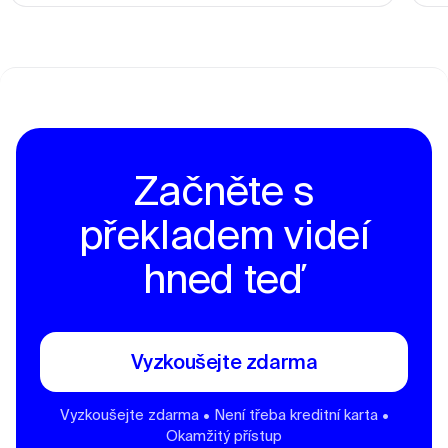
Začněte s
překladem videí
hned teď
Vyzkoušejte zdarma
Vyzkoušejte zdarma • Není třeba kreditní karta •
Okamžitý přístup