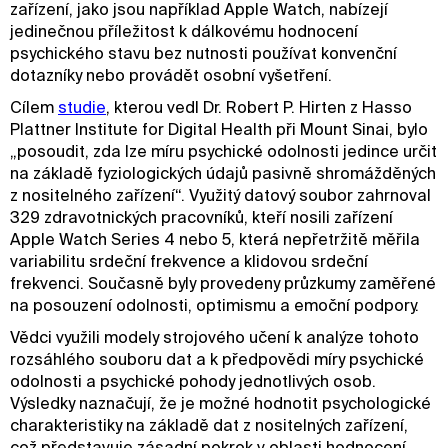
zařízení, jako jsou například Apple Watch, nabízejí
jedinečnou příležitost k dálkovému hodnocení
psychického stavu bez nutnosti používat konvenční
dotazníky nebo provádět osobní vyšetření.
Cílem
studie
, kterou vedl Dr. Robert P. Hirten z Hasso
Plattner Institute for Digital Health při Mount Sinai, bylo
„posoudit, zda lze míru psychické odolnosti jedince určit
na základě fyziologických údajů pasivně shromážděných
z nositelného zařízení“. Využitý datový soubor zahrnoval
329 zdravotnických pracovníků, kteří nosili zařízení
Apple Watch Series 4 nebo 5, která nepřetržitě měřila
variabilitu srdeční frekvence a klidovou srdeční
frekvenci. Současně byly provedeny průzkumy zaměřené
na posouzení odolnosti, optimismu a emoční podpory.
Vědci využili modely strojového učení k analýze tohoto
rozsáhlého souboru dat a k předpovědi míry psychické
odolnosti a psychické pohody jednotlivých osob.
Výsledky naznačují, že je možné hodnotit psychologické
charakteristiky na základě dat z nositelných zařízení,
což představuje zásadní pokrok v oblasti hodnocení