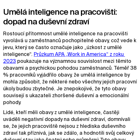
Umělá inteligence na pracovišti:
dopad na duševní zdraví
Rostoucí přítomnost umělé inteligence na pracovišti
vyvolává u zaměstnanců pochopitelné obavy, což vede k
jevu, který se často označuje jako „úzkost z umělé
inteligence“.
Průzkum APA „Work in America“ z roku 
2023
poukazuje na významnou souvislost mezi těmito
obavami a psychickou pohodou zaměstnanců. Téměř 38
% pracovníků vyjádřilo obavy, že umělá inteligence by
mohla způsobit, že některé nebo všechny jejich pracovní
úkoly budou zbytečné. Je znepokojivé, že tyto obavy
souvisejí s ukazateli zhoršené duševní a emocionální
pohody.
Lidé, kteří měli obavy z umělé inteligence, častěji
uváděli negativní dopady na duševní zdraví, domnívali
se, že jejich pracoviště nejsou z hlediska duševního
zdraví tak příznivá, jak se zdálo, a hodnotili svůj celkový
duševní stav jako špatný nebo průměrný. Tyto obavy