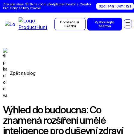
Získejte slevu 35 % na roční předplatné Creator a Creator 
02d : 14h : 37m : 11s
Pro. Ceny se brzy změní!
Domluvte si 
Vyzkoušejte 
ukázku
zdarma
Zpět na blog
Výhled do budoucna: Co
znamená rozšíření umělé
inteligence pro duševní zdraví