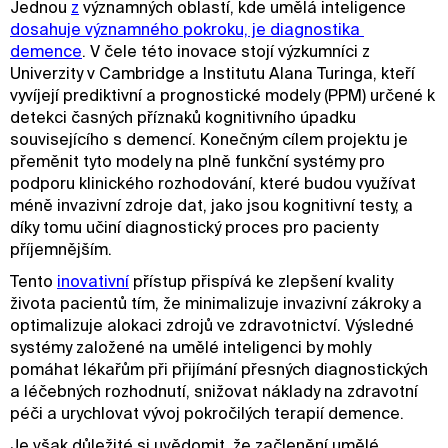
Jednou
z
významných oblastí, kde umělá inteligence
dosahuje významného pokroku, je diagnostika 
demence
. V čele této inovace stojí výzkumníci z
Univerzity v Cambridge a Institutu Alana Turinga, kteří
vyvíjejí prediktivní a prognostické modely (PPM) určené k
detekci časných příznaků kognitivního úpadku
souvisejícího s demencí. Konečným cílem projektu je
přeměnit tyto modely na plně funkční systémy pro
podporu klinického rozhodování, které budou využívat
méně invazivní zdroje dat, jako jsou kognitivní testy, a
díky tomu učiní diagnostický proces pro pacienty
příjemnějším.
Tento
inovativní
přístup přispívá ke zlepšení kvality
života pacientů tím, že minimalizuje invazivní zákroky a
optimalizuje alokaci zdrojů ve zdravotnictví. Výsledné
systémy založené na umělé inteligenci by mohly
pomáhat lékařům při přijímání přesných diagnostických
a léčebných rozhodnutí, snižovat náklady na zdravotní
péči a urychlovat vývoj pokročilých terapií demence.
Je však důležité si uvědomit, že začlenění umělé