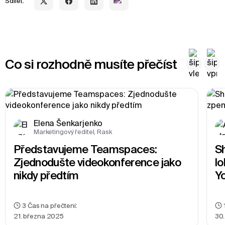
Sdílet:
Co si rozhodně musíte přečíst
Elena Šenkarjenko
Marketingový ředitel, Rask
Představujeme Teamspaces: 
Sh
Zjednodušte videokonference jako 
lo
nikdy předtím
Y
3
Čas na přečtení:
21. března 2025
30.