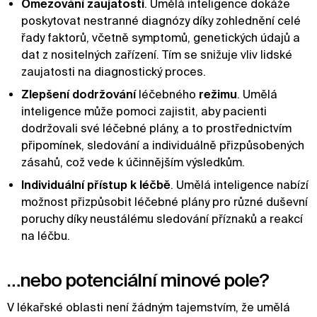
Omezování zaujatosti
. Umělá inteligence dokáže
poskytovat nestranné diagnózy díky zohlednění celé
řady faktorů, včetně symptomů, genetických údajů a
dat z nositelných zařízení. Tím se snižuje vliv lidské
zaujatosti na diagnostický proces.
Zlepšení dodržování
léčebného
režimu
. Umělá
inteligence může pomoci zajistit, aby pacienti
dodržovali své léčebné plány, a to prostřednictvím
připomínek, sledování a individuálně přizpůsobených
zásahů, což vede k účinnějším výsledkům.
Individuální přístup k léčbě
. Umělá inteligence nabízí
možnost přizpůsobit léčebné plány pro různé duševní
poruchy díky neustálému sledování příznaků a reakcí
na léčbu.
…nebo potenciální minové pole?
V lékařské oblasti není žádným tajemstvím, že umělá