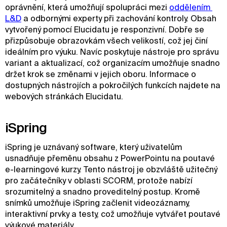
oprávnění, která umožňují spolupráci mezi
oddělením 
L&D
a odbornými experty při zachování kontroly. Obsah
vytvořený pomocí Elucidatu je responzivní. Dobře se
přizpůsobuje obrazovkám všech velikostí, což jej činí
ideálním pro výuku. Navíc poskytuje nástroje pro správu
variant a aktualizací, což organizacím umožňuje snadno
držet krok se změnami v jejich oboru. Informace o
dostupných nástrojích a pokročilých funkcích najdete na
webových stránkách Elucidatu.
iSpring
iSpring je uznávaný software, který uživatelům
usnadňuje přeměnu obsahu z PowerPointu na poutavé
e-learningové kurzy. Tento nástroj je obzvláště užitečný
pro začátečníky v oblasti SCORM, protože nabízí
srozumitelný a snadno proveditelný postup. Kromě
snímků umožňuje iSpring začlenit videozáznamy,
interaktivní prvky a testy, což umožňuje vytvářet poutavé
výukové materiály.