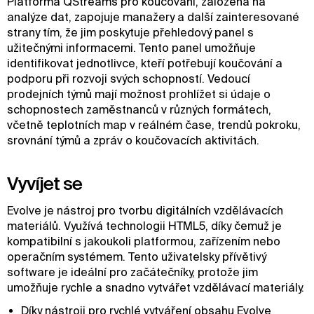
Platforma QStreams pro koučování, založená na
analýze dat, zapojuje manažery a další zainteresované
strany tím, že jim poskytuje přehledový panel s
užitečnými informacemi. Tento panel umožňuje
identifikovat jednotlivce, kteří potřebují koučování a
podporu při rozvoji svých schopností. Vedoucí
prodejních týmů mají možnost prohlížet si údaje o
schopnostech zaměstnanců v různých formátech,
včetně teplotních map v reálném čase, trendů pokroku,
srovnání týmů a zpráv o koučovacích aktivitách.
Vyvíjet se
Evolve je nástroj pro tvorbu digitálních vzdělávacích
materiálů. Využívá technologii HTML5, díky čemuž je
kompatibilní s jakoukoli platformou, zařízením nebo
operačním systémem. Tento uživatelsky přívětivý
software je ideální pro začátečníky, protože jim
umožňuje rychle a snadno vytvářet vzdělávací materiály.
Díky nástroji pro rychlé vytváření obsahu Evolve