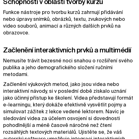
Schopnosti v oblasti tvorby kurzů
Funkce nástroje pro tvorbu kurzů zahrnují přidávání
nebo úpravy snímků, obrázků, textu, zvukových nebo
video souborů, animací a různých dalších prvků na
obrazovce.
Začlenění interaktivních prvků a multimédií
Nemusíte trávit bezesné noci snahou o rozšíření svého
publika a jeho demografického složení ručními
metodami.
Začlenění výukových metod, jako jsou videa nebo
interaktivní návody, si v poslední době získalo uznání
jako účinný přístup ke školení. Videa představují formát
e-learningu, který dokáže efektivně vysvětlit pojmy a
simulovat zážitek z lekce vedené lektorem. Navíc je
sledování videa za účelem osvojení si dovednosti
pohodlnější a méně časově náročné než čtení
rozsáhlých textových materiálů. Ujistěte se, že váš
autorský software umožňuje integraci interaktivních