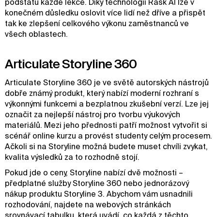
podstatu každé lekce. Díky technologii Rask AI lze v
konečném důsledku oslovit více lidí než dříve a přispět
tak ke zlepšení celkového výkonu zaměstnanců ve
všech oblastech.
Articulate Storyline 360
Articulate Storyline 360 je ve světě autorských nástrojů
dobře známý produkt, který nabízí moderní rozhraní s
výkonnými funkcemi a bezplatnou zkušební verzí. Lze jej
označit za nejlepší nástroj pro tvorbu výukových
materiálů. Mezi jeho přednosti patří možnost vytvořit si
scénář online kurzu a provést studenty celým procesem.
Ačkoli si na Storyline možná budete muset chvíli zvykat,
kvalita výsledků za to rozhodně stojí.
Pokud jde o ceny, Storyline nabízí dvě možnosti –
předplatné služby Storyline 360 nebo jednorázový
nákup produktu Storyline 3. Abychom vám usnadnili
rozhodování, najdete na webových stránkách
srovnávací tabulku, která uvádí, co každá z těchto