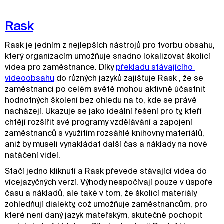
Rask
Rask je jedním z nejlepších nástrojů pro tvorbu obsahu,
který organizacím umožňuje snadno lokalizovat školicí
videa pro zaměstnance. Díky
překladu stávajícího 
videoobsahu
do různých jazyků zajišťuje Rask , že se
zaměstnanci po celém světě mohou aktivně účastnit
hodnotných školení bez ohledu na to, kde se právě
nacházejí. Ukazuje se jako ideální řešení pro ty, kteří
chtějí rozšířit své programy vzdělávání a zapojení
zaměstnanců s využitím rozsáhlé knihovny materiálů,
aniž by museli vynakládat další čas a náklady na nové
natáčení videí.
Stačí jedno kliknutí a Rask převede stávající videa do
vícejazyčných verzí. Výhody nespočívají pouze v úspoře
času a nákladů, ale také v tom, že školicí materiály
zohledňují dialekty, což umožňuje zaměstnancům, pro
které není daný jazyk mateřským, skutečně pochopit