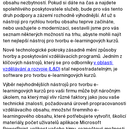
obsahu nezbytností. Pokud si dáte na čas a najdete
spolehlivého poskytovatele služeb, bude pro vás tento
druh podpory a zázemí rozhodně výhodnější. Ať už s
nástroji pro rychlou tvorbu obsahu teprve začínáte,
nebo uvažujete o modernizaci, sestavili jsme pro vás
seznam některých možností na trhu, abyste mohli najít
ten nejlepší nástroj pro tvorbu e-learningových kurzů.
Nové technologické pokroky zásadně mění způsoby
tvorby a poskytování vzdělávacích programů. Jedním z
klíčových nástrojů, který se pro odborníky
v oblasti 
vzdělávání a rozvoje (L&D)
stal nepostradatelným, je
software pro tvorbu e-learningových kurzů.
Výběr nejvhodnějších nástrojů pro tvorbu e-
learningových kurzů pro vaši firmu může být náročným
úkolem, na který mají vliv různé faktory, jako jsou vaše
technické znalosti, požadovaná úroveň propracovanosti
vzdělávacího obsahu, množství firemního e-
learningového obsahu, které potřebujete vytvořit, školicí
materiály, počet uživatelů aplikace Microsoft
PowerPoint, velikost vašeho týmu, rozpočtové možnosti