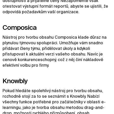
dostupnosti a přijatelné ceny. Nezapomeňte však
otestovat výstupní formát reportů, abyste se ujistili, že
odpovídá požadavkům vaší organizace.
Composica
Nástroj pro tvorbu obsahu Composica klade důraz na
plynulou týmovou spolupráci. Umožňuje vám snadno
přidávat členy týmu, přidělovat úkoly a kdykoli
přistupovat k aktuální verzi vašeho obsahu. Navíc je
cenově konkurenceschopný, což z něj činí nákladově
efektivní volbu pro firmy.
Knowbly
Pokud hledáte spolehlivý nástroj pro tvorbu obsahu,
rozhodně stojí za to se seznámit s Knowbly. Nabízí
všechny funkce potřebné pro začátečníky v oblasti e-
learningu, jako je tvorba obsahu metodou drag-and-
drop, možnosti rychlého přizpůsobení, obsah