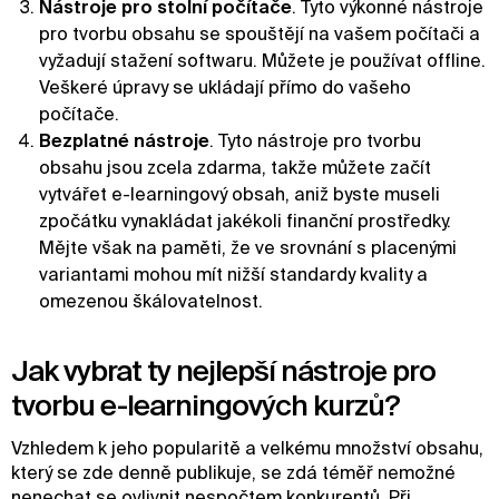
Nástroje pro stolní počítače
. Tyto výkonné nástroje
pro tvorbu obsahu se spouštějí na vašem počítači a
vyžadují stažení softwaru. Můžete je používat offline.
Veškeré úpravy se ukládají přímo do vašeho
počítače.
Bezplatné nástroje
. Tyto nástroje pro tvorbu
obsahu jsou zcela zdarma, takže můžete začít
vytvářet e-learningový obsah, aniž byste museli
zpočátku vynakládat jakékoli finanční prostředky.
Mějte však na paměti, že ve srovnání s placenými
variantami mohou mít nižší standardy kvality a
omezenou škálovatelnost.
Jak vybrat ty nejlepší nástroje pro
tvorbu e-learningových kurzů?
Vzhledem k jeho popularitě a velkému množství obsahu,
který se zde denně publikuje, se zdá téměř nemožné
nenechat se ovlivnit nespočtem konkurentů. Při