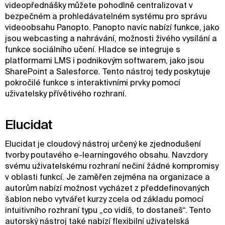
videopřednášky můžete pohodlně centralizovat v
bezpečném a prohledávatelném systému pro správu
videoobsahu Panopto. Panopto navíc nabízí funkce, jako
jsou webcasting a nahrávání, možnosti živého vysílání a
funkce sociálního učení. Hladce se integruje s
platformami LMS i podnikovým softwarem, jako jsou
SharePoint a Salesforce. Tento nástroj tedy poskytuje
pokročilé funkce s interaktivními prvky pomocí
uživatelsky přívětivého rozhraní.
Elucidat
Elucidat je cloudový nástroj určený ke zjednodušení
tvorby poutavého e-learningového obsahu. Navzdory
svému uživatelskému rozhraní nečiní žádné kompromisy
v oblasti funkcí. Je zaměřen zejména na organizace a
autorům nabízí možnost vycházet z předdefinovaných
šablon nebo vytvářet kurzy zcela od základu pomocí
intuitivního rozhraní typu „co vidíš, to dostaneš“. Tento
autorský nástroj také nabízí flexibilní uživatelská