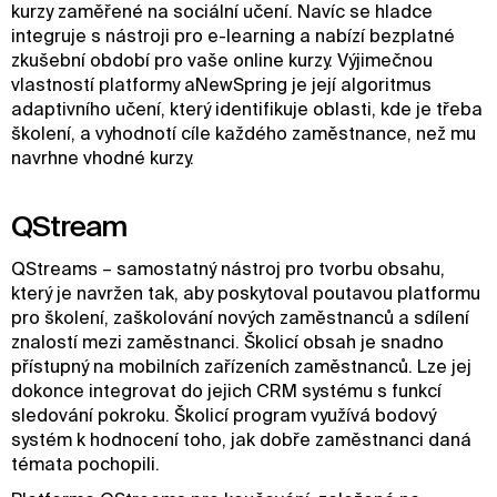
kurzy zaměřené na sociální učení. Navíc se hladce
integruje s nástroji pro e-learning a nabízí bezplatné
zkušební období pro vaše online kurzy. Výjimečnou
vlastností platformy aNewSpring je její algoritmus
adaptivního učení, který identifikuje oblasti, kde je třeba
školení, a vyhodnotí cíle každého zaměstnance, než mu
navrhne vhodné kurzy.
QStream
QStreams – samostatný nástroj pro tvorbu obsahu,
který je navržen tak, aby poskytoval poutavou platformu
pro školení, zaškolování nových zaměstnanců a sdílení
znalostí mezi zaměstnanci. Školicí obsah je snadno
přístupný na mobilních zařízeních zaměstnanců. Lze jej
dokonce integrovat do jejich CRM systému s funkcí
sledování pokroku. Školicí program využívá bodový
systém k hodnocení toho, jak dobře zaměstnanci daná
témata pochopili.