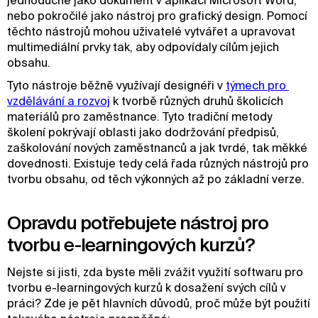
jednoduché jako dokument v aplikaci Microsoft Word,
nebo pokročilé jako nástroj pro grafický design. Pomocí
těchto nástrojů mohou uživatelé vytvářet a upravovat
multimediální prvky tak, aby odpovídaly cílům jejich
obsahu.
Tyto nástroje běžně využívají designéři v
týmech pro 
vzdělávání a rozvoj
k tvorbě různých druhů školicích
materiálů pro zaměstnance. Tyto tradiční metody
školení pokrývají oblasti jako dodržování předpisů,
zaškolování nových zaměstnanců a jak tvrdé, tak měkké
dovednosti. Existuje tedy celá řada různých nástrojů pro
tvorbu obsahu, od těch výkonných až po základní verze.
Opravdu potřebujete nástroj pro
tvorbu e-learningových kurzů?
Nejste si jisti, zda byste měli zvážit využití softwaru pro
tvorbu e-learningových kurzů k dosažení svých cílů v
práci? Zde je pět hlavních důvodů, proč může být použití