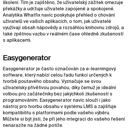
školení. Tím je zajištěno, že uživatelský zážitek omezuje
překážky a udržuje uživatele zapojené a spokojené.
Analytika Whatfix navíc poskytuje přehled o chování
uživatelů ve vašich aplikacích, o tom, jak uživatelé
využívají obsah nápovědy a rozsáhlou knihovnu zdrojů, a
také zpětnou vazbu v reálném čase ohledně zkušeností
s aplikacemi.
Easygenerator
Easygenerator je často označován za e-learningový
software, který nabízí celou řadu funkcí určených k
tvorbě poutavého obsahu. Vyznačuje se svou
uživatelsky přívětivou povahou, díky čemuž je ideální
volbou pro začátečníky bez jakýchkoli zkušeností s
programováním. Easygenerator navíc slouží i jako
nástroj pro tvorbu obsahu v systému LMS a zajišťuje
kompatibilitu s platformami podle vašeho výběru.
Můžete si být jisti, že při jeho integraci do vašeho řešení
nenarazíte na žádné potíže.