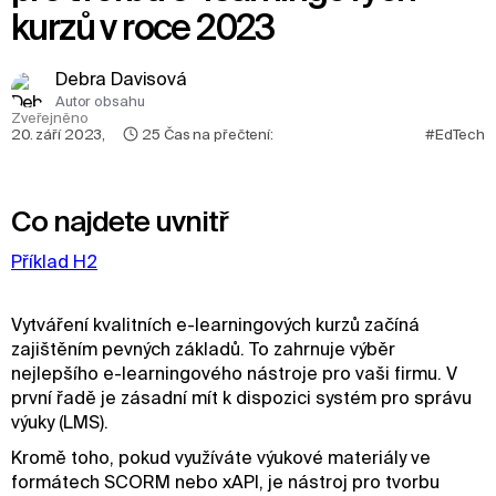
kurzů v roce 2023
Debra Davisová
Autor obsahu
Zveřejněno
20. září 2023
,
25
Čas na přečtení:
#EdTech
Co najdete uvnitř
Příklad H2
Vytváření kvalitních e-learningových kurzů začíná
zajištěním pevných základů. To zahrnuje výběr
nejlepšího e-learningového nástroje pro vaši firmu. V
první řadě je zásadní mít k dispozici systém pro správu
výuky (LMS).
Kromě toho, pokud využíváte výukové materiály ve
formátech SCORM nebo xAPI, je nástroj pro tvorbu