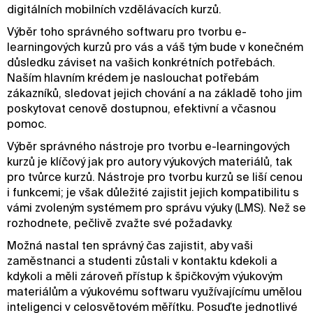
digitálních mobilních vzdělávacích kurzů.
Výběr toho správného softwaru pro tvorbu e-
learningových kurzů pro vás a váš tým bude v konečném
důsledku záviset na vašich konkrétních potřebách.
Naším hlavním krédem je naslouchat potřebám
zákazníků, sledovat jejich chování a na základě toho jim
poskytovat cenově dostupnou, efektivní a včasnou
pomoc.
Výběr správného nástroje pro tvorbu e-learningových
kurzů je klíčový jak pro autory výukových materiálů, tak
pro tvůrce kurzů. Nástroje pro tvorbu kurzů se liší cenou
i funkcemi; je však důležité zajistit jejich kompatibilitu s
vámi zvoleným systémem pro správu výuky (LMS). Než se
rozhodnete, pečlivě zvažte své požadavky.
Možná nastal ten správný čas zajistit, aby vaši
zaměstnanci a studenti zůstali v kontaktu kdekoli a
kdykoli a měli zároveň přístup k špičkovým výukovým
materiálům a výukovému softwaru využívajícímu umělou
inteligenci v celosvětovém měřítku. Posuďte jednotlivé