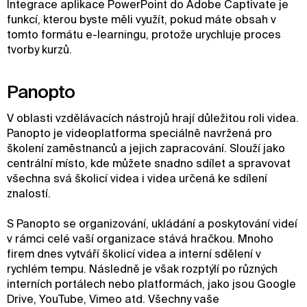
Integrace aplikace PowerPoint do Adobe Captivate je
funkcí, kterou byste měli využít, pokud máte obsah v
tomto formátu e-learningu, protože urychluje proces
tvorby kurzů.
Panopto
V oblasti vzdělávacích nástrojů hrají důležitou roli videa.
Panopto je videoplatforma speciálně navržená pro
školení zaměstnanců a jejich zapracování. Slouží jako
centrální místo, kde můžete snadno sdílet a spravovat
všechna svá školicí videa i videa určená ke sdílení
znalostí.
S Panopto se organizování, ukládání a poskytování videí
v rámci celé vaší organizace stává hračkou. Mnoho
firem dnes vytváří školicí videa a interní sdělení v
rychlém tempu. Následně je však rozptýlí po různých
interních portálech nebo platformách, jako jsou Google
Drive, YouTube, Vimeo atd. Všechny vaše