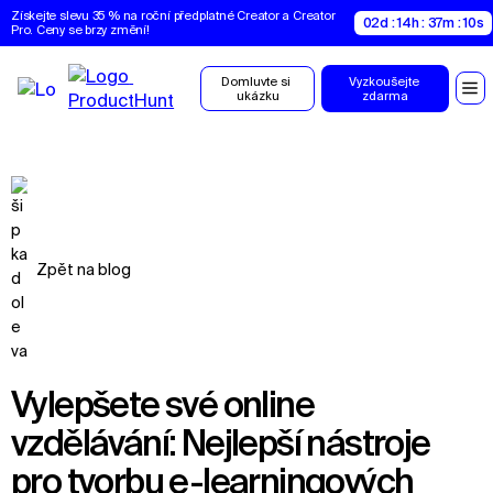
Získejte slevu 35 % na roční předplatné Creator a Creator 
02d : 14h : 37m : 09s
Pro. Ceny se brzy změní!
Domluvte si 
Vyzkoušejte 
ukázku
zdarma
Zpět na blog
Vylepšete své online
vzdělávání: Nejlepší nástroje
pro tvorbu e-learningových