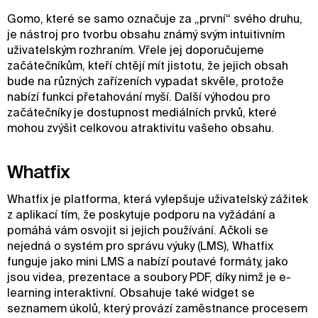
Gomo, které se samo označuje za „první“ svého druhu,
je nástroj pro tvorbu obsahu známý svým intuitivním
uživatelským rozhraním. Vřele jej doporučujeme
začátečníkům, kteří chtějí mít jistotu, že jejich obsah
bude na různých zařízeních vypadat skvěle, protože
nabízí funkci přetahování myší. Další výhodou pro
začátečníky je dostupnost mediálních prvků, které
mohou zvýšit celkovou atraktivitu vašeho obsahu.
Whatfix
Whatfix je platforma, která vylepšuje uživatelský zážitek
z aplikací tím, že poskytuje podporu na vyžádání a
pomáhá vám osvojit si jejich používání. Ačkoli se
nejedná o systém pro správu výuky (LMS), Whatfix
funguje jako mini LMS a nabízí poutavé formáty, jako
jsou videa, prezentace a soubory PDF, díky nimž je e-
learning interaktivní. Obsahuje také widget se
seznamem úkolů, který provází zaměstnance procesem