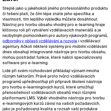
Stejně jako u jakéhokoli jiného profesionálního produktu
či řešení platí, že čím lépe znáte jeho specifika a
vlastnosti, tím lepšího výsledku můžete dosáhnout.
Nástroj pro tvorbu obsahu vhodný pro e-learning hraje
klíčovou roli při vytváření vzdělávacích materiálů a je
nezbytným pomocníkem pro autory výukových programů,
odborníky v oblasti vzdělávání a rozvoje
i vzdělávací
agentury. Ačkoli některé systémy pro mobilní vzdělávání
dnes obsahují integrované nástroje pro tvorbu obsahu,
mohou postrádat funkce, které nabízí specializovaný
software pro e-learning.
Lidé při svém rozhodování přikládají význam mnoha
různým faktorům. Právě proto tvůrci vzdělávacích
programů upřednostňují při přípravě školení nástroje
pro tvorbu e-learningových kurzů, které umožňují
přenositelnost vzdělávacích obsahů mezi různými
platformami LMS. Výběr vhodného nástroje pro tvorbu
e-learningových kurzů závisí na vašich požadavcích,
jako je požadovaná kvalita a rozsah vaší produkce