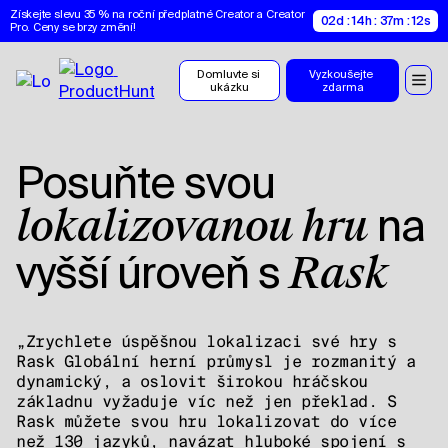
Získejte slevu 35 % na roční předplatné Creator a Creator 
02d : 14h : 37m : 11s
Pro. Ceny se brzy změní!
Domluvte si 
Vyzkoušejte 
ukázku
zdarma
Posuňte svou
na
lokalizovanou hru
vyšší úroveň s
Rask
„Zrychlete úspěšnou lokalizaci své hry s
Rask Globální herní průmysl je rozmanitý a
dynamický, a oslovit širokou hráčskou
základnu vyžaduje víc než jen překlad. S
Rask můžete svou hru lokalizovat do více
než 130 jazyků, navázat hluboké spojení s