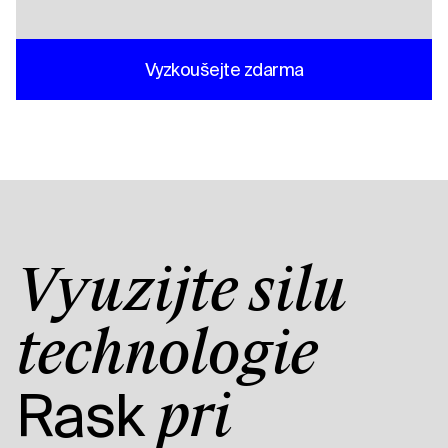
Vyzkoušejte zdarma
Využijte sílu
technologie
Rask
při