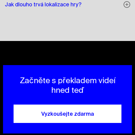
Jak dlouho trvá lokalizace hry?
Začněte s překladem videí
hned teď
Vyzkoušejte zdarma