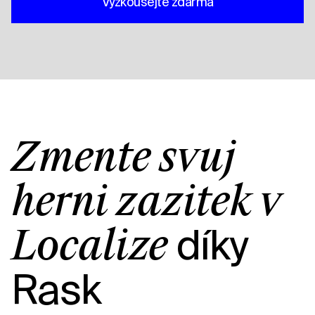
Vyzkoušejte zdarma
Změňte svůj
herní zážitek v
díky
Localize
Rask