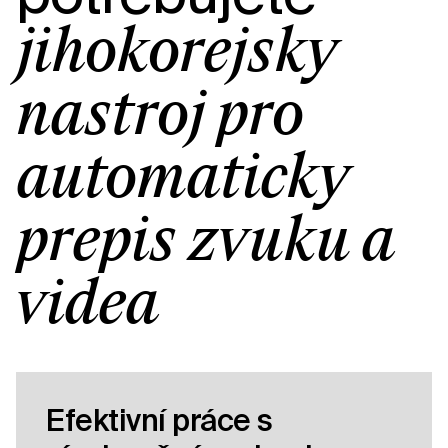
jihokorejský
nástroj pro
automatický
přepis zvuku a
videa
Efektivní práce s