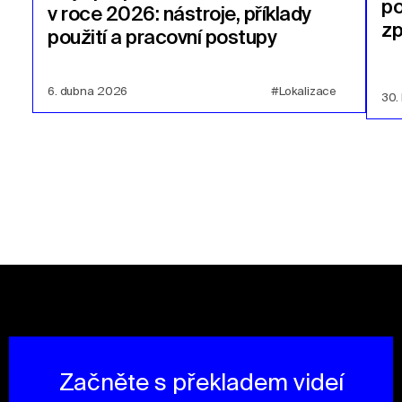
po
v roce 2026: nástroje, příklady
zp
použití a pracovní postupy
6. dubna 2026
#Lokalizace
30.
Začněte s překladem videí