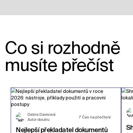
Co si rozhodně
musíte přečíst
Debra Davisová
7
Čas na přečtení:
Autor obsahu
Sh
Nejlepší překladatel dokumentů