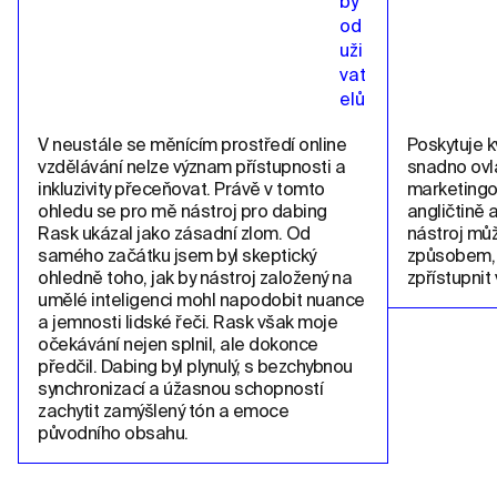
V neustále se měnícím prostředí online 
Poskytuje kv
vzdělávání nelze význam přístupnosti a 
snadno ovla
inkluzivity přeceňovat. Právě v tomto 
marketingo
ohledu se pro mě nástroj pro dabing 
angličtině 
Rask ukázal jako zásadní zlom. Od 
nástroj můž
samého začátku jsem byl skeptický 
způsobem, 
ohledně toho, jak by nástroj založený na 
zpřístupnit 
umělé inteligenci mohl napodobit nuance 
a jemnosti lidské řeči. Rask však moje 
očekávání nejen splnil, ale dokonce 
předčil. Dabing byl plynulý, s bezchybnou 
synchronizací a úžasnou schopností 
zachytit zamýšlený tón a emoce 
původního obsahu.