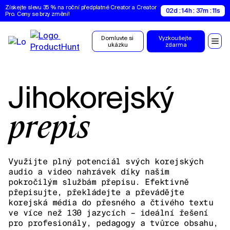
Získejte slevu 35 % na roční předplatné Creator a Creator 
02d : 14h : 37m : 10s
Pro. Ceny se brzy změní!
Domluvte si 
Vyzkoušejte 
ukázku
zdarma
Jihokorejský
přepis
Využijte plný potenciál svých korejských
audio a video nahrávek díky našim
pokročilým službám přepisu. Efektivně
přepisujte, překládejte a převádějte
korejská média do přesného a čtivého textu
ve více než 130 jazycích – ideální řešení
pro profesionály, pedagogy a tvůrce obsahu,