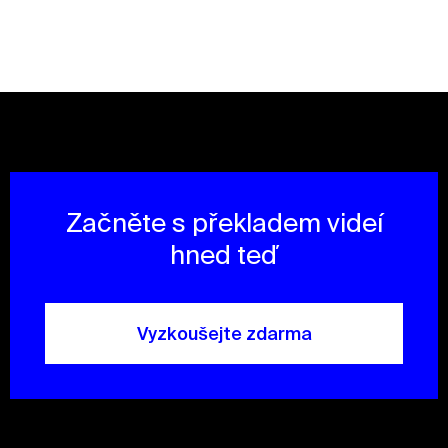
Začněte s překladem videí
hned teď
Vyzkoušejte zdarma