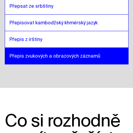
Přepsat ze srbštiny
Přepisovat kambodžský khmérský jazyk
Přepis z irštiny
Přepis zvukových a obrazových záznamů
Co si rozhodně