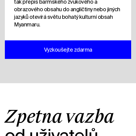
tak přepis barmského zvukového a
obrazového obsahu do angličtiny nebo jiných
jazyků otevírá světu bohatý kulturní obsah
Myanmaru.
Vyzkoušejte zdarma
Zpětná vazba
od uživatelů