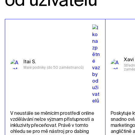
Xavi 
Itai S.
Středn
Malé podniky (do 50 zaměstnanců)
zaměs
V neustále se měnícím prostředí online 
Poskytuje kv
vzdělávání nelze význam přístupnosti a 
snadno ovla
inkluzivity přeceňovat. Právě v tomto 
marketingo
ohledu se pro mě nástroj pro dabing 
angličtině 