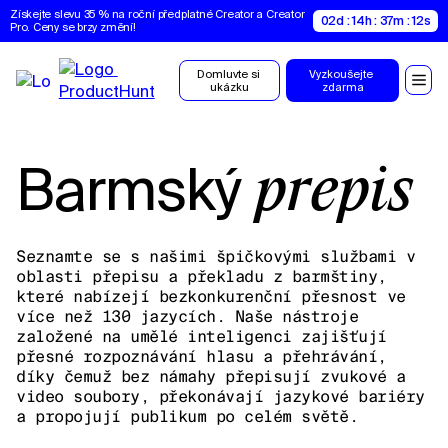
Získejte slevu 35 % na roční předplatné Creator a Creator 
02d : 14h : 37m : 11s
Pro. Ceny se brzy změní!
Domluvte si 
Vyzkoušejte 
ukázku
zdarma
Barmský
přepis
Seznamte se s našimi špičkovými službami v
oblasti přepisu a překladu z barmštiny,
které nabízejí bezkonkurenční přesnost ve
více než 130 jazycích. Naše nástroje
založené na umělé inteligenci zajišťují
přesné rozpoznávání hlasu a přehrávání,
díky čemuž bez námahy přepisují zvukové a
video soubory, překonávají jazykové bariéry
a propojují publikum po celém světě.