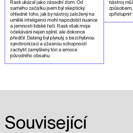
Rask ukázal jako zásadní zlom. Od 
nástroj můž
samého začátku jsem byl skeptický 
způsobem, 
ohledně toho, jak by nástroj založený na 
zpřístupnit 
umělé inteligenci mohl napodobit nuance 
a jemnosti lidské řeči. Rask však moje 
očekávání nejen splnil, ale dokonce 
předčil. Dabing byl plynulý, s bezchybnou 
synchronizací a úžasnou schopností 
zachytit zamýšlený tón a emoce 
původního obsahu.
Související