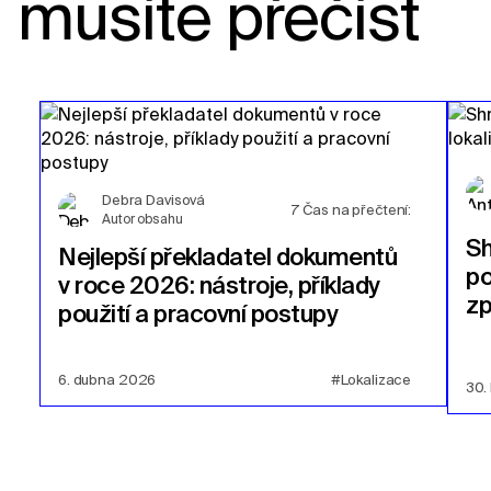
musíte přečíst
Debra Davisová
7
Čas na přečtení:
Autor obsahu
Sh
Nejlepší překladatel dokumentů
po
v roce 2026: nástroje, příklady
zp
použití a pracovní postupy
6. dubna 2026
#Lokalizace
30.