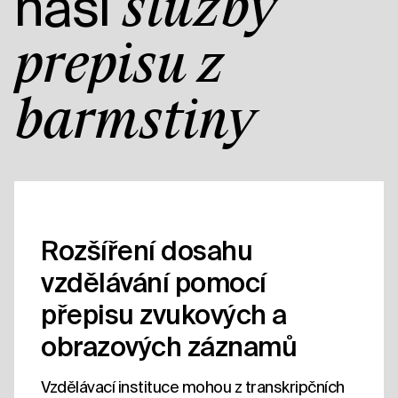
naší
služby
přepisu z
barmštiny
Rozšíření dosahu
vzdělávání pomocí
přepisu zvukových a
obrazových záznamů
Vzdělávací instituce mohou z transkripčních