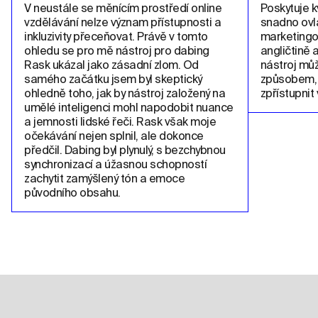
V neustále se měnícím prostředí online 
Poskytuje kv
vzdělávání nelze význam přístupnosti a 
snadno ovla
inkluzivity přeceňovat. Právě v tomto 
marketingo
ohledu se pro mě nástroj pro dabing 
angličtině 
Rask ukázal jako zásadní zlom. Od 
nástroj můž
samého začátku jsem byl skeptický 
způsobem, 
ohledně toho, jak by nástroj založený na 
zpřístupnit 
umělé inteligenci mohl napodobit nuance 
a jemnosti lidské řeči. Rask však moje 
očekávání nejen splnil, ale dokonce 
předčil. Dabing byl plynulý, s bezchybnou 
synchronizací a úžasnou schopností 
zachytit zamýšlený tón a emoce 
původního obsahu.