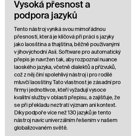
Vysoká přesnost a
podpora jazyků
Tento nástroj vyniká svou mimořádnou
přesností, která je klíčová při práci s jazyky
jako laosština a thajština, běžně používanými
v jihovýchodní Asii. Software pro automatický
přepis je navržen tak, aby rozpoznal nuance
laoského jazyka, včetně dialektů a přízvuků,
což z něj činí spolehlivý nástroj i pro rodilé
mluvčí laosštiny. Tato vlastnost je zásadní pro
firmy i jednotlivce, kteří vyžadují vysoce
kvalitní služby v oblasti přepisu, a zajišťuje, že
se při překladu neztratí význam ani kontext.
Díky podpoře více než 130 jazyků je tento
nástroj navíc univerzálním řešením v našem
globalizovaném světě.