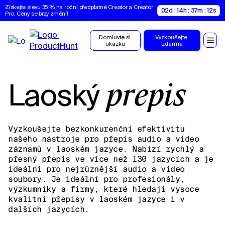
Získejte slevu 35 % na roční předplatné Creator a Creator 
02d : 14h : 37m : 11s
Pro. Ceny se brzy změní!
Domluvte si 
Vyzkoušejte 
ukázku
zdarma
Laoský
přepis
Vyzkoušejte bezkonkurenční efektivitu
našeho nástroje pro přepis audio a video
záznamů v laoském jazyce. Nabízí rychlý a
přesný přepis ve více než 130 jazycích a je
ideální pro nejrůznější audio a video
soubory. Je ideální pro profesionály,
výzkumníky a firmy, které hledají vysoce
kvalitní přepisy v laoském jazyce i v
dalších jazycích.