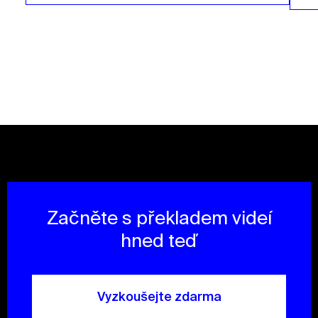
Začněte s překladem videí
hned teď
Vyzkoušejte zdarma