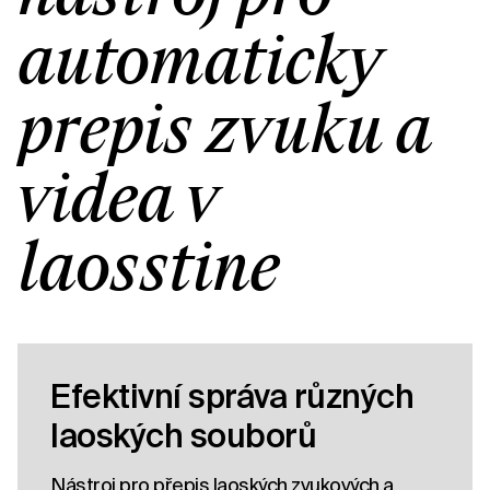
automatický
přepis zvuku a
videa v
laosštině
Efektivní správa různých
laoských souborů
Nástroj pro přepis laoských zvukových a