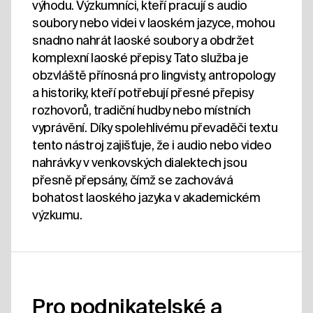
výhodu. Výzkumníci, kteří pracují s audio
soubory nebo videi v laoském jazyce, mohou
snadno nahrát laoské soubory a obdržet
komplexní laoské přepisy. Tato služba je
obzvláště přínosná pro lingvisty, antropology
a historiky, kteří potřebují přesné přepisy
rozhovorů, tradiční hudby nebo místních
vyprávění. Díky spolehlivému převaděči textu
tento nástroj zajišťuje, že i audio nebo video
nahrávky v venkovských dialektech jsou
přesně přepsány, čímž se zachovává
bohatost laoského jazyka v akademickém
výzkumu.
Pro podnikatelské a