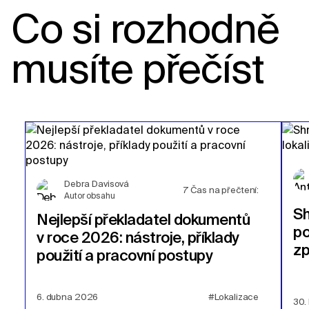
Co si rozhodně
musíte přečíst
Debra Davisová
7
Čas na přečtení:
Autor obsahu
Sh
Nejlepší překladatel dokumentů
po
v roce 2026: nástroje, příklady
zp
použití a pracovní postupy
6. dubna 2026
#Lokalizace
30.