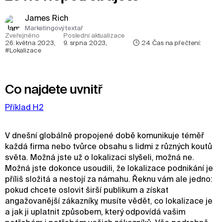
James Rich
Marketingový textař
Zveřejněno
Poslední aktualizace
26. května 2023
,
9. srpna 2023
,
24
Čas na přečtení:
#Lokalizace
Co najdete uvnitř
Příklad H2
V dnešní globálně propojené době komunikuje téměř
každá firma nebo tvůrce obsahu s lidmi z různých koutů
světa. Možná jste už o lokalizaci slyšeli, možná ne.
Možná jste dokonce usoudili, že lokalizace podnikání je
příliš složitá a nestojí za námahu. Řeknu vám ale jedno:
pokud chcete oslovit širší publikum a získat
angažovanější zákazníky, musíte vědět, co lokalizace je
a jak ji uplatnit způsobem, který odpovídá vašim