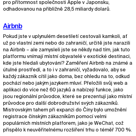
pro přítomnost společnosti Apple v Japonsku,
odhadovanou na přibližně 28,5 miliardy dolarů.
Airbnb
Pokud jste v uplynulém desetiletí cestovali kamkoli, ať
už po vlastní zemi nebo do zahraničí, určitě jste narazili
na Airbnb – ale zamysleli jste se někdy nad tím, jak tuto
platformu vnímají místní obyvatelé v exotické destinaci,
kde jste hledali ubytování? Zaměření Airbnb na známé a
útulné prostředí, a to i v zahraničí, vyžadovalo, aby se
každý zákazník cítil jako doma, bez ohledu na to, odkud
pochází nebo jakým jazykem mluví. Přeložili svůj web a
aplikaci do více než 60 jazyků a nabízejí funkce, jako
jsou regionální průvodce, které se prezentují jako místní
průvodce pro další dobrodružství svých zákazníků.
Mistrovským tahem při expanzi do Číny bylo umožnění
registrace čínským zákazníkům pomocí velmi
populárních místních platforem, jako je WeChat, což
přispělo k neuvěřitelnému rozšíření trhu o téměř 700 %.