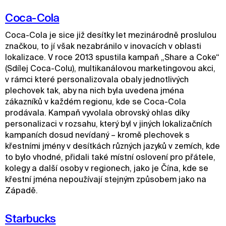
Coca-Cola
Coca-Cola je sice již desítky let mezinárodně proslulou
značkou, to jí však nezabránilo v inovacích v oblasti
lokalizace. V roce 2013 spustila kampaň „Share a Coke“
(Sdílej Coca-Colu), multikanálovou marketingovou akci,
v rámci které personalizovala obaly jednotlivých
plechovek tak, aby na nich byla uvedena jména
zákazníků v každém regionu, kde se Coca-Cola
prodávala. Kampaň vyvolala obrovský ohlas díky
personalizaci v rozsahu, který byl v jiných lokalizačních
kampaních dosud nevídaný – kromě plechovek s
křestními jmény v desítkách různých jazyků v zemích, kde
to bylo vhodné, přidali také místní oslovení pro přátele,
kolegy a další osoby v regionech, jako je Čína, kde se
křestní jména nepoužívají stejným způsobem jako na
Západě.
Starbucks