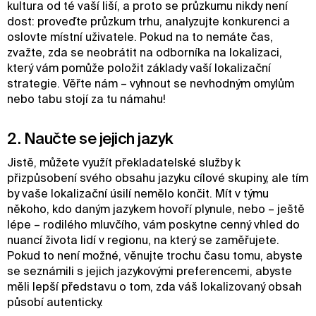
kultura od té vaší liší, a proto se průzkumu nikdy není
dost: proveďte průzkum trhu, analyzujte konkurenci a
oslovte místní uživatele. Pokud na to nemáte čas,
zvažte, zda se neobrátit na odborníka na lokalizaci,
který vám pomůže položit základy vaší lokalizační
strategie. Věřte nám – vyhnout se nevhodným omylům
nebo tabu stojí za tu námahu!
2. Naučte se jejich jazyk
Jistě, můžete využít překladatelské služby k
přizpůsobení svého obsahu jazyku cílové skupiny, ale tím
by vaše lokalizační úsilí nemělo končit. Mít v týmu
někoho, kdo daným jazykem hovoří plynule, nebo – ještě
lépe – rodilého mluvčího, vám poskytne cenný vhled do
nuancí života lidí v regionu, na který se zaměřujete.
Pokud to není možné, věnujte trochu času tomu, abyste
se seznámili s jejich jazykovými preferencemi, abyste
měli lepší představu o tom, zda váš lokalizovaný obsah
působí autenticky.