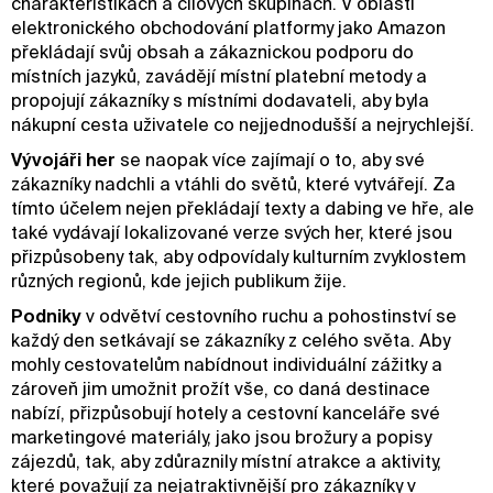
charakteristikách a cílových skupinách. V oblasti
elektronického obchodování platformy jako Amazon
překládají svůj obsah a zákaznickou podporu do
místních jazyků, zavádějí místní platební metody a
propojují zákazníky s místními dodavateli, aby byla
nákupní cesta uživatele co nejjednodušší a nejrychlejší.
Vývojáři her
se naopak více zajímají o to, aby své
zákazníky nadchli a vtáhli do světů, které vytvářejí. Za
tímto účelem nejen překládají texty a dabing ve hře, ale
také vydávají lokalizované verze svých her, které jsou
přizpůsobeny tak, aby odpovídaly kulturním zvyklostem
různých regionů, kde jejich publikum žije.
Podniky
v odvětví cestovního ruchu a pohostinství se
každý den setkávají se zákazníky z celého světa. Aby
mohly cestovatelům nabídnout individuální zážitky a
zároveň jim umožnit prožít vše, co daná destinace
nabízí, přizpůsobují hotely a cestovní kanceláře své
marketingové materiály, jako jsou brožury a popisy
zájezdů, tak, aby zdůraznily místní atrakce a aktivity,
které považují za nejatraktivnější pro zákazníky v