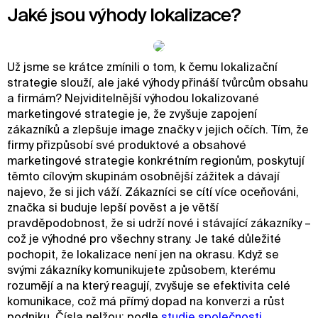
Jaké jsou výhody lokalizace?
Už jsme se krátce zmínili o tom, k čemu lokalizační
strategie slouží, ale jaké výhody přináší tvůrcům obsahu
a firmám? Nejviditelnější výhodou lokalizované
marketingové strategie je, že zvyšuje zapojení
zákazníků a zlepšuje image značky v jejich očích. Tím, že
firmy přizpůsobí své produktové a obsahové
marketingové strategie konkrétním regionům, poskytují
těmto cílovým skupinám osobnější zážitek a dávají
najevo, že si jich váží. Zákazníci se cítí více oceňováni,
značka si buduje lepší pověst a je větší
pravděpodobnost, že si udrží nové i stávající zákazníky –
což je výhodné pro všechny strany. Je také důležité
pochopit, že lokalizace není jen na okrasu. Když se
svými zákazníky komunikujete způsobem, kterému
rozumějí a na který reagují, zvyšuje se efektivita celé
komunikace, což má přímý dopad na konverzi a růst
podniku. Čísla nelžou: podle
studie společnosti 