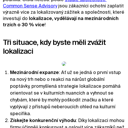
Common Sense Advisory
jsou zákazníci ochotni zaplatit
výrazně více za lokalizovaný zážitek a společnosti, které
investují do
lokalizace, vydělávají na mezinárodních
trzích o 30 % více
!
Tři situace, kdy byste měli zvážit
lokalizaci
Mezinárodní expanze
: Ať už se jedná o první vstup
na nový trh nebo o reakci na nárůst globální
poptávky, promyšlená strategie lokalizace pomáhá
orientovat se v kulturních nuancích a vyhnout se
chybám, které by mohly poškodit značku a které
vyplývají z přístupů neberoucích ohled na kulturní
specifika.
Získejte konkurenční výhodu
: Díky lokalizaci mohou
firmy účinněji konkurovat a oslovit více zákazníků než