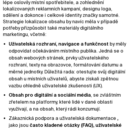
lépe oslovily místní spotřebitele, a zohlednění
lokalizovaných reklamních kampaní, designu loga,
sdělení a dokonce i celkové identity značky samotné.
Strategie lokalizace obsahu by navíc měla v případě
potřeby přizpůsobit také materiály digitálního
marketingu, včetně:
Uživatelská rozhraní, navigace a funkčnost
by měly
odpovídat očekáváním místního publika. Jedná se o
obsah webových stránek, prvky uživatelského
rozhraní, texty na obrazovce, formátování datumu a
měrné jednotky. Důležitá rada: otestujte svůj digitální
obsah u místních uživatelů, abyste získali zpětnou
vazbu ohledně uživatelské zkušenosti (UX).
Obsah pro digitální a sociální média
, se zvláštním
zřetelem na platformy, které lidé v dané oblasti
využívají, a na obsah, který rádi konzumují.
Zákaznická podpora a uživatelská dokumentace
,
jako jsou
často kladené otázky (FAQ), uživatelské