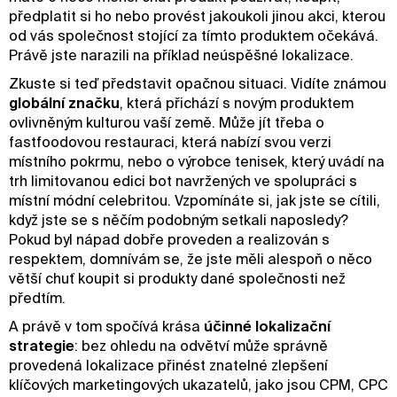
předplatit si ho nebo provést jakoukoli jinou akci, kterou
od vás společnost stojící za tímto produktem očekává.
Právě jste narazili na příklad neúspěšné lokalizace.
Zkuste si teď představit opačnou situaci. Vidíte známou
globální značku
, která přichází s novým produktem
ovlivněným kulturou vaší země. Může jít třeba o
fastfoodovou restauraci, která nabízí svou verzi
místního pokrmu, nebo o výrobce tenisek, který uvádí na
trh limitovanou edici bot navržených ve spolupráci s
místní módní celebritou. Vzpomínáte si, jak jste se cítili,
když jste se s něčím podobným setkali naposledy?
Pokud byl nápad dobře proveden a realizován s
respektem, domnívám se, že jste měli alespoň o něco
větší chuť koupit si produkty dané společnosti než
předtím.
A právě v tom spočívá krása
účinné lokalizační
strategie
: bez ohledu na odvětví může správně
provedená lokalizace přinést znatelné zlepšení
klíčových marketingových ukazatelů, jako jsou CPM, CPC