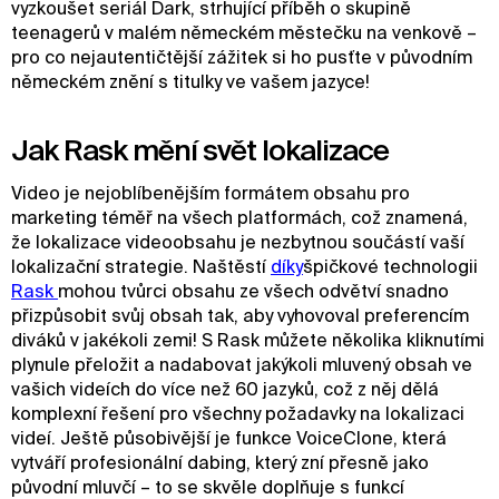
vyzkoušet seriál Dark, strhující příběh o skupině
teenagerů v malém německém městečku na venkově –
pro co nejautentičtější zážitek si ho pusťte v původním
německém znění s titulky ve vašem jazyce!
Jak Rask mění svět lokalizace
Video je nejoblíbenějším formátem obsahu pro
marketing téměř na všech platformách, což znamená,
že lokalizace videoobsahu je nezbytnou součástí vaší
lokalizační strategie. Naštěstí
díky
špičkové technologii
Rask 
mohou tvůrci obsahu ze všech odvětví snadno
přizpůsobit svůj obsah tak, aby vyhovoval preferencím
diváků v jakékoli zemi! S Rask můžete několika kliknutími
plynule přeložit a nadabovat jakýkoli mluvený obsah ve
vašich videích do více než 60 jazyků, což z něj dělá
komplexní řešení pro všechny požadavky na lokalizaci
videí. Ještě působivější je funkce VoiceClone, která
vytváří profesionální dabing, který zní přesně jako
původní mluvčí – to se skvěle doplňuje s funkcí