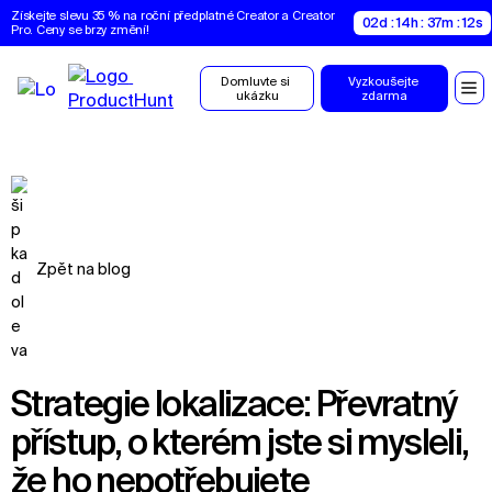
Získejte slevu 35 % na roční předplatné Creator a Creator 
02d : 14h : 37m : 11s
Pro. Ceny se brzy změní!
Domluvte si 
Vyzkoušejte 
ukázku
zdarma
Zpět na blog
Strategie lokalizace: Převratný
přístup, o kterém jste si mysleli,
že ho nepotřebujete