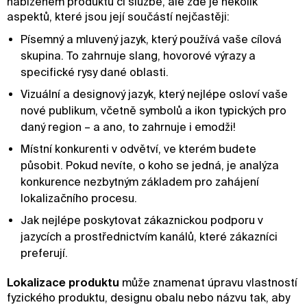
nabízeném produktu či službě, ale zde je několik
aspektů, které jsou její součástí nejčastěji:
Písemný a mluvený jazyk, který používá vaše cílová
skupina. To zahrnuje slang, hovorové výrazy a
specifické rysy dané oblasti.
Vizuální a designový jazyk, který nejlépe osloví vaše
nové publikum, včetně symbolů a ikon typických pro
daný region – a ano, to zahrnuje i emodži!
Místní konkurenti v odvětví, ve kterém budete
působit. Pokud nevíte, o koho se jedná, je analýza
konkurence nezbytným základem pro zahájení
lokalizačního procesu.
Jak nejlépe poskytovat zákaznickou podporu v
jazycích a prostřednictvím kanálů, které zákazníci
preferují.
Lokalizace produktu
může znamenat úpravu vlastností
fyzického produktu, designu obalu nebo názvu tak, aby