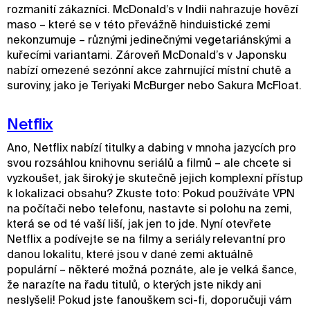
rozmanití zákazníci. McDonald’s v Indii nahrazuje hovězí
maso – které se v této převážně hinduistické zemi
nekonzumuje – různými jedinečnými vegetariánskými a
kuřecími variantami. Zároveň McDonald’s v Japonsku
nabízí omezené sezónní akce zahrnující místní chutě a
suroviny, jako je Teriyaki McBurger nebo Sakura McFloat.
Netflix
Ano, Netflix nabízí titulky a dabing v mnoha jazycích pro
svou rozsáhlou knihovnu seriálů a filmů – ale chcete si
vyzkoušet, jak široký je skutečně jejich komplexní přístup
k lokalizaci obsahu? Zkuste toto: Pokud používáte VPN
na počítači nebo telefonu, nastavte si polohu na zemi,
která se od té vaší liší, jak jen to jde. Nyní otevřete
Netflix a podívejte se na filmy a seriály relevantní pro
danou lokalitu, které jsou v dané zemi aktuálně
populární – některé možná poznáte, ale je velká šance,
že narazíte na řadu titulů, o kterých jste nikdy ani
neslyšeli! Pokud jste fanouškem sci-fi, doporučuji vám