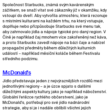
Společnost Starbucks, známá svým kavárenským
zážitkem, se snaží vítat své zákazníky již v okamžiku, kdy
vstoupí do dveří. Aby vytvořila atmosféru, která rezonuje
s místními kulturami na každém trhu, na který vstupuje,
doplňuje nebo přizpůsobuje Starbucks své menu tak,
aby zahrnovalo jídla a nápoje typické pro daný region. V
Číně je například čaj mnohem více zakořeněný než káva,
a proto Starbucks zavedl nápoje na bázi čaje a nabízel
propagační předměty během důležitých kulturních
událostí – například měsíční koláče během Festivalu
středního podzimu.
McDonald's
Jídlo představuje jeden z nejvýraznějších rozdílů mezi
jednotlivými regiony – a je úzce spjato s dalšími
důležitými aspekty kultury, jako je například náboženství.
Globální řetězce rychlého občerstvení, jako je
McDonald's, potřebují pro své jídlo nadnárodní
strategie, aby si je i nadále oblíbili všichni jejich