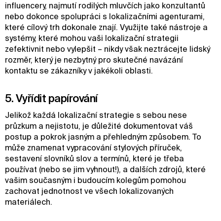
influencery, najmutí rodilých mluvčích jako konzultantů
nebo dokonce spolupráci s lokalizačními agenturami,
které cílový trh dokonale znají. Využijte také nástroje a
systémy, které mohou vaši lokalizační strategii
zefektivnit nebo vylepšit – nikdy však neztrácejte lidský
rozměr, který je nezbytný pro skutečné navázání
kontaktu se zákazníky v jakékoli oblasti.
5. Vyřídit papírování
Jelikož každá lokalizační strategie s sebou nese
průzkum a nejistotu, je důležité dokumentovat váš
postup a pokrok jasným a přehledným způsobem. To
může znamenat vypracování stylových příruček,
sestavení slovníků slov a termínů, které je třeba
používat (nebo se jim vyhnout!), a dalších zdrojů, které
vašim současným i budoucím kolegům pomohou
zachovat jednotnost ve všech lokalizovaných
materiálech.