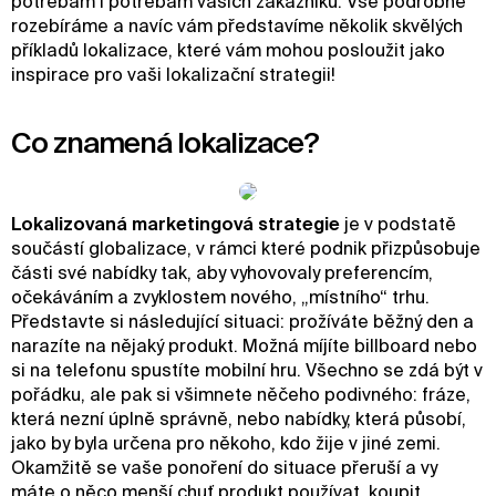
potřebám i potřebám vašich zákazníků. Vše podrobně
rozebíráme a navíc vám představíme několik skvělých
příkladů lokalizace, které vám mohou posloužit jako
inspirace pro vaši lokalizační strategii!
Co znamená lokalizace?
Lokalizovaná marketingová strategie
je v podstatě
součástí globalizace, v rámci které podnik přizpůsobuje
části své nabídky tak, aby vyhovovaly preferencím,
očekáváním a zvyklostem nového, „místního“ trhu.
Představte si následující situaci: prožíváte běžný den a
narazíte na nějaký produkt. Možná míjíte billboard nebo
si na telefonu spustíte mobilní hru. Všechno se zdá být v
pořádku, ale pak si všimnete něčeho podivného: fráze,
která nezní úplně správně, nebo nabídky, která působí,
jako by byla určena pro někoho, kdo žije v jiné zemi.
Okamžitě se vaše ponoření do situace přeruší a vy
máte o něco menší chuť produkt používat, koupit,