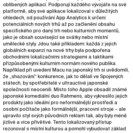
oblíbených aplikací. Podporují každého vývojáře na své
platformě, aby své aplikace lokalizoval v důležitých
ohledech, od používání App Analytics k určení
potenciálních nových trhů až po začlenění obsahu
specifického pro daný trh nebo kulturních momentů,
jako je obsah související se svátky nebo místní
umělecké styly. Jdou také příkladem: každá z jejich
globálních expanzí na nové trhy byla podpořena
obchodními lokalizačními strategiemi a taktikami
přizpůsobenými kulturním normám nového publika.
Například při uvedení Macu na japonský trh si uvědomili,
že „shazování“ konkurence, jak to dělali ve Spojených
státech, by spotřebitelé v ultrauctivé japonské
společnosti neocenili. Místo toho Apple obsadil známé
japonské komediální duo Rahmens, aby vykreslilo jejich
produkty jako ideální pro neformálnější prostředí a
osobní počítače jako formálnější, pracovní stroje – ale
upravilo styl svých původních reklam tak, aby byly méně
jízlivé a více přívětivé. Tento lokalizovaný přístup
rezonoval s místní kulturou a pomohl vybudovat základ