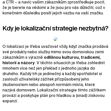
a CTR – a navíc vašim zákazníkům zprostředkuje pocit,
že je berete na vědomí a že jsou pro vás důležití, což v
konečném důsledku posílí jejich vazbu na vaši značku.
Kdy je lokalizační strategie nezbytná?
O lokalizaci je třeba uvažovat vždy, když značka prodává
své produkty nebo služby mimo svou domovskou zemi
zákazníkům s výrazně
odlišnou kulturou, tradicemi,
historií a názory
. V těchto situacích je třeba zohlednit
mnohem více než jen překlad z jednoho jazyka do
druhého. Každý trh je jedinečný a každý spotřebitel si
zaslouží uživatelský zážitek přizpůsobený jeho
zkušenostem nebo alespoň normám místa, které
nazývá domovem. Lokalizační strategie tímto zážitkem
provází a poskytuje plán pro hladkou a (snad) ziskovou
expanzi.