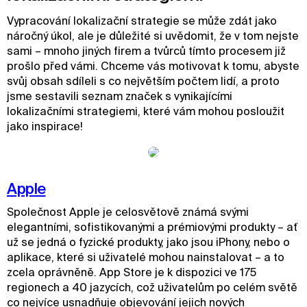
Vypracování lokalizační strategie se může zdát jako
náročný úkol, ale je důležité si uvědomit, že v tom nejste
sami – mnoho jiných firem a tvůrců tímto procesem již
prošlo před vámi. Chceme vás motivovat k tomu, abyste
svůj obsah sdíleli s co největším počtem lidí, a proto
jsme sestavili seznam značek s vynikajícími
lokalizačními strategiemi, které vám mohou posloužit
jako inspirace!
Apple
Společnost Apple je celosvětově známá svými
elegantními, sofistikovanými a prémiovými produkty – ať
už se jedná o fyzické produkty, jako jsou iPhony, nebo o
aplikace, které si uživatelé mohou nainstalovat – a to
zcela oprávněně. App Store je k dispozici ve 175
regionech a 40 jazycích, což uživatelům po celém světě
co nejvíce usnadňuje objevování jejich nových