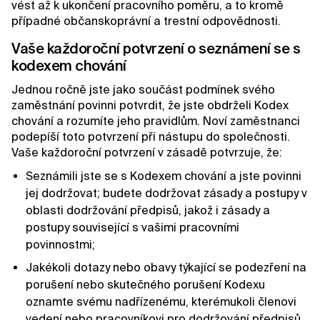
vést až k ukončení pracovního poměru, a to kromě
případné občanskoprávní a trestní odpovědnosti.
Vaše každoroční potvrzení o seznámení se s
kodexem chování
Jednou ročně jste jako součást podmínek svého
zaměstnání povinni potvrdit, že jste obdrželi Kodex
chování a rozumíte jeho pravidlům. Noví zaměstnanci
podepíší toto potvrzení při nástupu do společnosti.
Vaše každoroční potvrzení v zásadě potvrzuje, že:
Seznámili jste se s Kodexem chování a jste povinni
jej dodržovat; budete dodržovat zásady a postupy v
oblasti dodržování předpisů, jakož i zásady a
postupy související s vašimi pracovními
povinnostmi;
Jakékoli dotazy nebo obavy týkající se podezření na
porušení nebo skutečného porušení Kodexu
oznamte svému nadřízenému, kterémukoli členovi
vedení nebo pracovníkovi pro dodržování předpisů