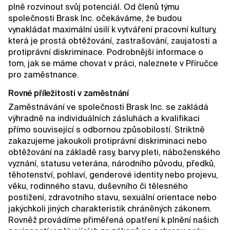
plně rozvinout svůj potenciál. Od členů týmu
společnosti Brask Inc. očekáváme, že budou
vynakládat maximální úsilí k vytváření pracovní kultury,
která je prostá obtěžování, zastrašování, zaujatosti a
protiprávní diskriminace. Podrobnější informace o
tom, jak se máme chovat v práci, naleznete v Příručce
pro zaměstnance.
Rovné příležitosti v zaměstnání
Zaměstnávání ve společnosti Brask Inc. se zakládá
výhradně na individuálních zásluhách a kvalifikaci
přímo související s odbornou způsobilostí. Striktně
zakazujeme jakoukoli protiprávní diskriminaci nebo
obtěžování na základě rasy, barvy pleti, náboženského
vyznání, statusu veterána, národního původu, předků,
těhotenství, pohlaví, genderové identity nebo projevu,
věku, rodinného stavu, duševního či tělesného
postižení, zdravotního stavu, sexuální orientace nebo
jakýchkoli jiných charakteristik chráněných zákonem.
Rovněž provádíme přiměřená opatření k plnění našich