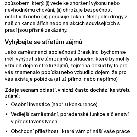
způsobem, který: (i) vede ke zhoršení výkonu nebo
nevhodnému chování, (ii) ohrožuje bezpečnost
ostatních nebo (iii) porušuje zákon. Nelegální drogy v
našich kancelářích nebo na akcích souvisejících s
prací jsou přísně zakázány.
Vyhýbejte se střetům zájmů
Jako zaměstnanci společnosti Brask Inc. bychom se
měli vyhýbat střetům zájmů a situacím, které by mohly
vzbudit dojem střetu zájmů, zejména pokud by to pro
vás znamenalo pobídku nebo vzbudilo dojem, že pro
vás existuje pobídka (ať už přímo, nebo nepřímo).
Zde je seznam oblastí, v nichž často dochází ke střetu
zájmů:
Osobní investice (např. u konkurence)
Vedlejší zaměstnání, poradenské funkce a členství
v představenstvech
Obchodní příležitosti, které vám přináší vaše práce