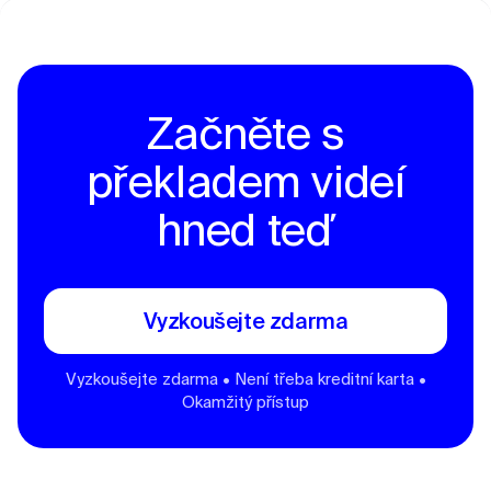
Začněte s
překladem videí
hned teď
Vyzkoušejte zdarma
Vyzkoušejte zdarma • Není třeba kreditní karta •
Okamžitý přístup