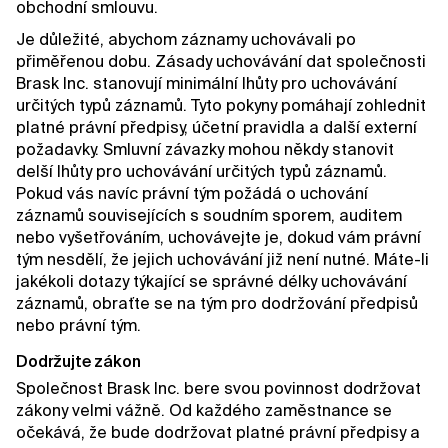
obchodní smlouvu.
Je důležité, abychom záznamy uchovávali po
přiměřenou dobu. Zásady uchovávání dat společnosti
Brask Inc. stanovují minimální lhůty pro uchovávání
určitých typů záznamů. Tyto pokyny pomáhají zohlednit
platné právní předpisy, účetní pravidla a další externí
požadavky. Smluvní závazky mohou někdy stanovit
delší lhůty pro uchovávání určitých typů záznamů.
Pokud vás navíc právní tým požádá o uchování
záznamů souvisejících s soudním sporem, auditem
nebo vyšetřováním, uchovávejte je, dokud vám právní
tým nesdělí, že jejich uchovávání již není nutné. Máte-li
jakékoli dotazy týkající se správné délky uchovávání
záznamů, obraťte se na tým pro dodržování předpisů
nebo právní tým.
Dodržujte zákon
Společnost Brask Inc. bere svou povinnost dodržovat
zákony velmi vážně. Od každého zaměstnance se
očekává, že bude dodržovat platné právní předpisy a