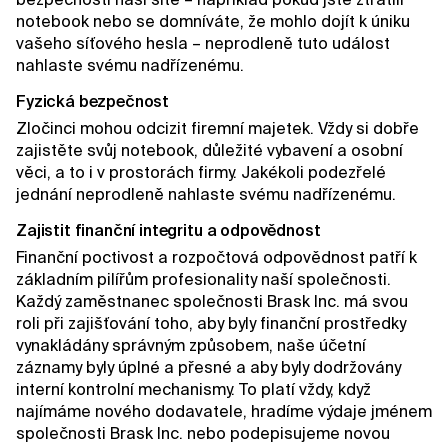
notebook nebo se domníváte, že mohlo dojít k úniku
vašeho síťového hesla – neprodleně tuto událost
nahlaste svému nadřízenému.
Fyzická bezpečnost
Zločinci mohou odcizit firemní majetek. Vždy si dobře
zajistěte svůj notebook, důležité vybavení a osobní
věci, a to i v prostorách firmy. Jakékoli podezřelé
jednání neprodleně nahlaste svému nadřízenému.
Zajistit finanční integritu a odpovědnost
Finanční poctivost a rozpočtová odpovědnost patří k
základním pilířům profesionality naší společnosti.
Každý zaměstnanec společnosti Brask Inc. má svou
roli při zajišťování toho, aby byly finanční prostředky
vynakládány správným způsobem, naše účetní
záznamy byly úplné a přesné a aby byly dodržovány
interní kontrolní mechanismy. To platí vždy, když
najímáme nového dodavatele, hradíme výdaje jménem
společnosti Brask Inc. nebo podepisujeme novou