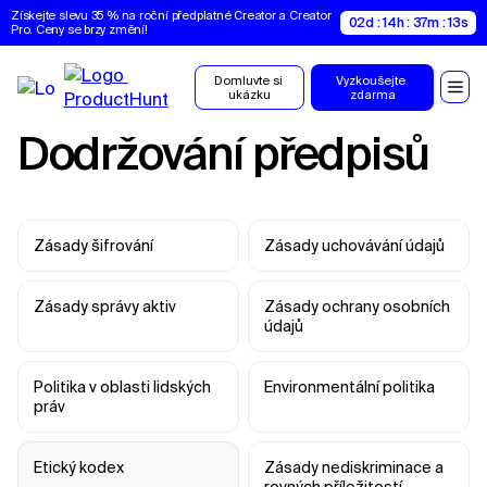
Získejte slevu 35 % na roční předplatné Creator a Creator 
02d : 14h : 37m : 12s
Pro. Ceny se brzy změní!
Domluvte si 
Vyzkoušejte 
ukázku
zdarma
Dodržování předpisů
Zásady šifrování
Zásady uchovávání údajů
Zásady správy aktiv
Zásady ochrany osobních 
údajů
Politika v oblasti lidských 
Environmentální politika
práv
Etický kodex
Zásady nediskriminace a 