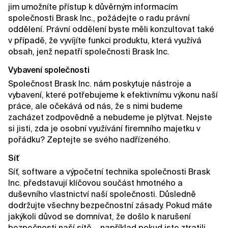
jim umožníte přístup k důvěrným informacím
společnosti Brask Inc., požádejte o radu právní
oddělení. Právní oddělení byste měli konzultovat také
v případě, že vyvíjíte funkci produktu, která využívá
obsah, jenž nepatří společnosti Brask Inc.
Vybavení společnosti
Společnost Brask Inc. nám poskytuje nástroje a
vybavení, které potřebujeme k efektivnímu výkonu naší
práce, ale očekává od nás, že s nimi budeme
zacházet zodpovědně a nebudeme je plýtvat. Nejste
si jisti, zda je osobní využívání firemního majetku v
pořádku? Zeptejte se svého nadřízeného.
Síť
Síť, software a výpočetní technika společnosti Brask
Inc. představují klíčovou součást hmotného a
duševního vlastnictví naší společnosti. Důsledně
dodržujte všechny bezpečnostní zásady. Pokud máte
jakýkoli důvod se domnívat, že došlo k narušení
bezpečnosti naší sítě – například pokud jste ztratili