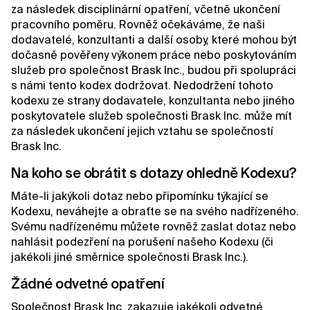
za následek disciplinární opatření, včetně ukončení
pracovního poměru. Rovněž očekáváme, že naši
dodavatelé, konzultanti a další osoby, které mohou být
dočasně pověřeny výkonem práce nebo poskytováním
služeb pro společnost Brask Inc., budou při spolupráci
s námi tento kodex dodržovat. Nedodržení tohoto
kodexu ze strany dodavatele, konzultanta nebo jiného
poskytovatele služeb společnosti Brask Inc. může mít
za následek ukončení jejich vztahu se společností
Brask Inc.
Na koho se obrátit s dotazy ohledně Kodexu?
Máte-li jakýkoli dotaz nebo připomínku týkající se
Kodexu, neváhejte a obraťte se na svého nadřízeného.
Svému nadřízenému můžete rovněž zaslat dotaz nebo
nahlásit podezření na porušení našeho Kodexu (či
jakékoli jiné směrnice společnosti Brask Inc.).
Žádné odvetné opatření
Společnost Brask Inc. zakazuje jakékoli odvetné