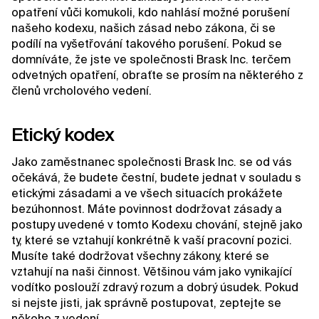
opatření vůči komukoli, kdo nahlásí možné porušení
našeho kodexu, našich zásad nebo zákona, či se
podílí na vyšetřování takového porušení. Pokud se
domníváte, že jste ve společnosti Brask Inc. terčem
odvetných opatření, obraťte se prosím na některého z
členů vrcholového vedení.
Etický kodex
Jako zaměstnanec společnosti Brask Inc. se od vás
očekává, že budete čestní, budete jednat v souladu s
etickými zásadami a ve všech situacích prokážete
bezúhonnost. Máte povinnost dodržovat zásady a
postupy uvedené v tomto Kodexu chování, stejně jako
ty, které se vztahují konkrétně k vaší pracovní pozici.
Musíte také dodržovat všechny zákony, které se
vztahují na naši činnost. Většinou vám jako vynikající
vodítko poslouží zdravý rozum a dobrý úsudek. Pokud
si nejste jisti, jak správně postupovat, zeptejte se
někoho z vedení.