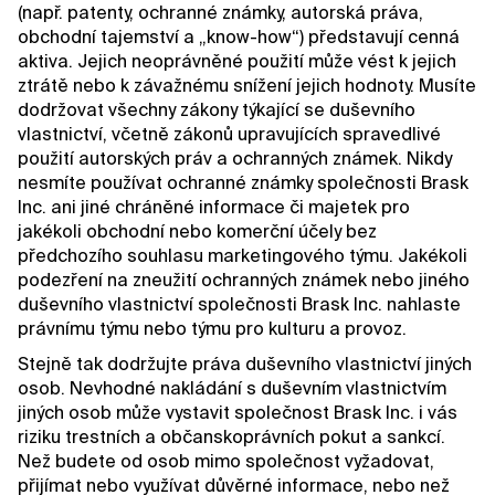
(např. patenty, ochranné známky, autorská práva,
obchodní tajemství a „know-how“) představují cenná
aktiva. Jejich neoprávněné použití může vést k jejich
ztrátě nebo k závažnému snížení jejich hodnoty. Musíte
dodržovat všechny zákony týkající se duševního
vlastnictví, včetně zákonů upravujících spravedlivé
použití autorských práv a ochranných známek. Nikdy
nesmíte používat ochranné známky společnosti Brask
Inc. ani jiné chráněné informace či majetek pro
jakékoli obchodní nebo komerční účely bez
předchozího souhlasu marketingového týmu. Jakékoli
podezření na zneužití ochranných známek nebo jiného
duševního vlastnictví společnosti Brask Inc. nahlaste
právnímu týmu nebo týmu pro kulturu a provoz.
Stejně tak dodržujte práva duševního vlastnictví jiných
osob. Nevhodné nakládání s duševním vlastnictvím
jiných osob může vystavit společnost Brask Inc. i vás
riziku trestních a občanskoprávních pokut a sankcí.
Než budete od osob mimo společnost vyžadovat,
přijímat nebo využívat důvěrné informace, nebo než