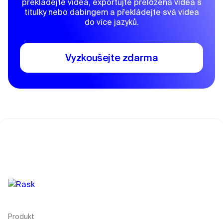
překládejte videa, exportujte přeložená videa s
titulky nebo dabingem a překládejte svá videa
do více jazyků.
Vyzkoušejte zdarma
Produkt