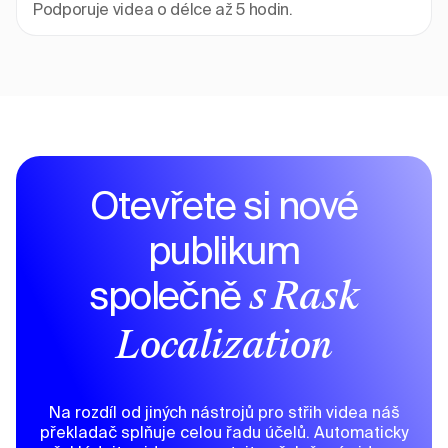
Podporuje videa o délce až 5 hodin.
Otevřete si nové
publikum
společně
s Rask
Localization
Na rozdíl od jiných nástrojů pro střih videa náš
překladač splňuje celou řadu účelů. Automaticky