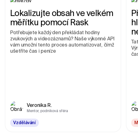
Lokalizujte obsah ve velkém
P
měřítku pomocí Rask
h
n
Potřebujete každý den překládat hodiny
zvukových a videozáznamů? Naše výkonné API
Tat
vám umožní tento proces automatizovat, čímž
Vý
ušetříte čas i peníze
ča
Veronika R.
Mentor, podniková sféra
Vzdělávání
M