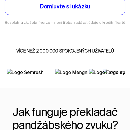
Domluvte si ukázku
Bezplatná zkušební verze – není třeba zadávat údaje o kreditní kartě
VÍCE NEŽ 2 000 000 SPOKOJENÝCH UŽIVATELŮ
Jak funguje překladač
pandžábského zvuku?