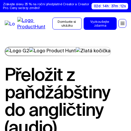
Získejte slevu 35 % na roční předplatné Creator a Creator 
02d : 14h : 37m : 11s
Pro. Ceny se brzy změní!
Domluvte si 
Vyzkoušejte 
ukázku
zdarma
Přeložit z
paňdžábštiny
do angličtiny
(audio)