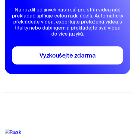
Na rozdíl od jiných nástrojů pro střih videa náš
překladač splňuje celou řadu účelů. Automaticky
překládejte videa, exportujte přeložená videa s
titulky nebo dabingem a překládejte svá videa
do více jazyků.
Vyzkoušejte zdarma