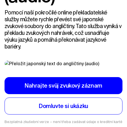
Pomocí naší pokročilé online překladatelské
služby můžete rychle převést své japonské
zvukové soubory do angličtiny. Tato služba vyniká v
překladu zvukových nahrávek, což usnadňuje
výuku jazyků a pomáhá překonávat jazykové
bariéry.
Nahrajte svůj zvukový záznam
Domluvte si ukázku
Bezplatná zkušební verze – není třeba zadávat údaje o kreditní kartě