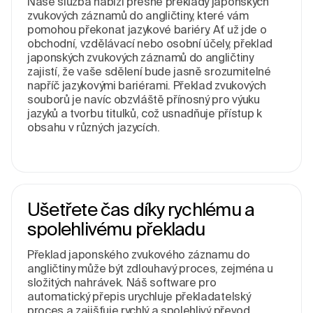
Naše služba nabízí přesné překlady japonských
zvukových záznamů do angličtiny, které vám
pomohou překonat jazykové bariéry. Ať už jde o
obchodní, vzdělávací nebo osobní účely, překlad
japonských zvukových záznamů do angličtiny
zajistí, že vaše sdělení bude jasně srozumitelné
napříč jazykovými bariérami. Překlad zvukových
souborů je navíc obzvláště přínosný pro výuku
jazyků a tvorbu titulků, což usnadňuje přístup k
obsahu v různých jazycích.
Ušetřete čas díky rychlému a
spolehlivému překladu
Překlad japonského zvukového záznamu do
angličtiny může být zdlouhavý proces, zejména u
složitých nahrávek. Náš software pro
automatický přepis urychluje překladatelský
proces a zajišťuje rychlý a spolehlivý převod