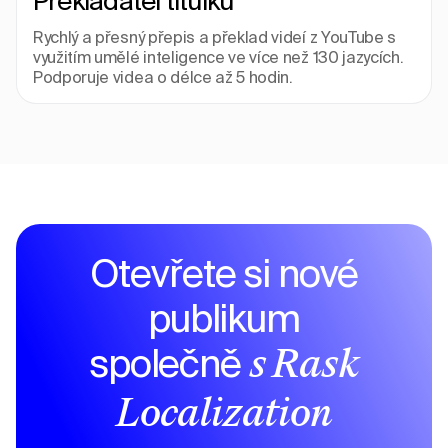
Překladatel titulků
Rychlý a přesný přepis a překlad videí z YouTube s 
využitím umělé inteligence ve více než 130 jazycích. 
Podporuje videa o délce až 5 hodin.
Otevřete si nové
publikum
společně
s Rask
Localization