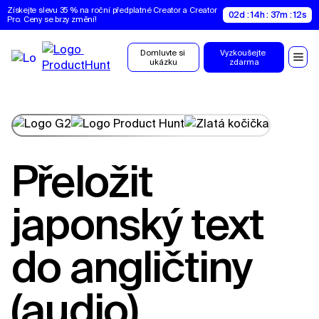
Získejte slevu 35 % na roční předplatné Creator a Creator 
02d : 14h : 37m : 11s
Pro. Ceny se brzy změní!
Domluvte si 
Vyzkoušejte 
ukázku
zdarma
Přeložit
japonský text
do angličtiny
(audio)