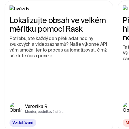
Lokalizujte obsah ve velkém
P
měřítku pomocí Rask
h
n
Potřebujete každý den překládat hodiny
zvukových a videozáznamů? Naše výkonné API
Tat
vám umožní tento proces automatizovat, čímž
Vý
ušetříte čas i peníze
ča
Veronika R.
Mentor, podniková sféra
Vzdělávání
M